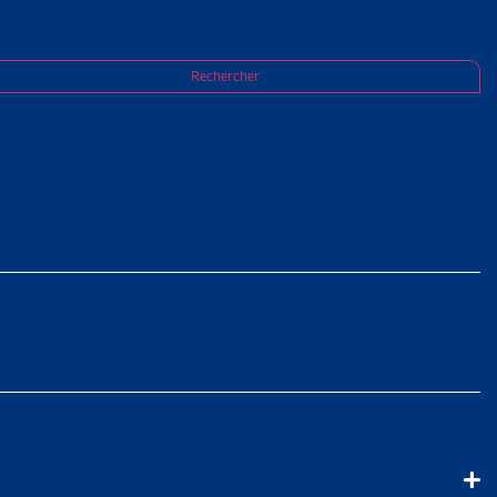
Rechercher