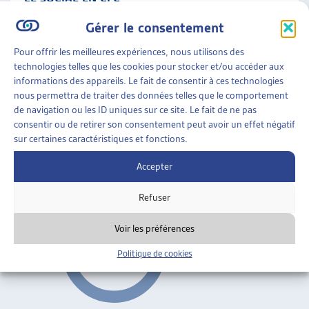
Maryse de Kaenel, dossier du mois, avril 2005
Gérer le consentement
Formation professionnelle
ARTIAS
Pour offrir les meilleures expériences, nous utilisons des
technologies telles que les cookies pour stocker et/ou accéder aux
informations des appareils. Le fait de consentir à ces technologies
PERSPECTIVES
»
TRAVAIL SOCIAL
»
FORMATION
nous permettra de traiter des données telles que le comportement
PROFESSIONNELLE
de navigation ou les ID uniques sur ce site. Le fait de ne pas
consentir ou de retirer son consentement peut avoir un effet négatif
RÉFÉRENTIEL DE COMPÉTENCE
sur certaines caractéristiques et fonctions.
nov. 2001
Accepter
Formation professionnelle
Refuser
Voir les préférences
Politique de cookies