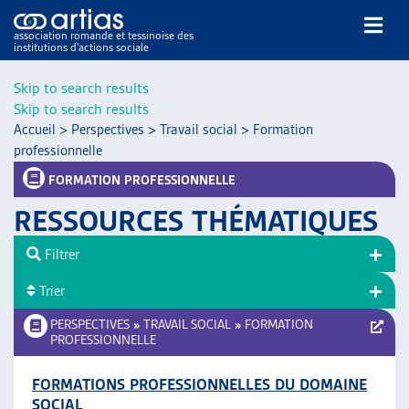
association romande et tessinoise des
institutions d’actions sociale
Rechercher
Skip to search results
Skip to search results
Accueil
>
Perspectives
>
Travail social
>
Formation
professionnelle
FORMATION PROFESSIONNELLE
RESSOURCES THÉMATIQUES
NOS PUBLICATIONS
ARTICLES
Filtrer
DOSSIERS DU MOIS
Trier
VEILLE
PERSPECTIVES
»
TRAVAIL SOCIAL
»
FORMATION
RESSOURCES
PROFESSIONNELLE
THÉMATIQUES
GUIDE SOCIAL ROMAND
FORMATIONS PROFESSIONNELLES DU DOMAINE
AUTRES
SOCIAL