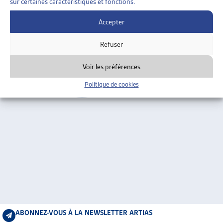
sur certaines caractéristiques et fonctions.
ARTIAS
Genève
L’ASSOCIATION
Accepter
PROJETS ET ACTIVITÉS
Refuser
JOURNÉES D’AUTOMNE
Voir les préférences
Politique de cookies
ABONNEZ-VOUS À LA NEWSLETTER ARTIAS