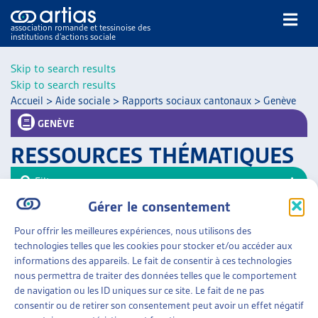
association romande et tessinoise des
institutions d’actions sociale
Rechercher
Skip to search results
Skip to search results
Accueil
>
Aide sociale
>
Rapports sociaux cantonaux
>
Genève
GENÈVE
RESSOURCES THÉMATIQUES
NOS PUBLICATIONS
Filtrer
ARTICLES
Gérer le consentement
Trier
DOSSIERS DU MOIS
Pour offrir les meilleures expériences, nous utilisons des
VEILLE
AIDE SOCIALE
»
RAPPORTS SOCIAUX CANTONAUX
technologies telles que les cookies pour stocker et/ou accéder aux
»
GENÈVE
RESSOURCES
informations des appareils. Le fait de consentir à ces technologies
THÉMATIQUES
nous permettra de traiter des données telles que le comportement
RAPPORT D’OBSERVATION SUR LA PAUVRETÉ
GUIDE SOCIAL ROMAND
de navigation ou les ID uniques sur ce site. Le fait de ne pas
Canton de Genève, sept. 2016
consentir ou de retirer son consentement peut avoir un effet négatif
AUTRES