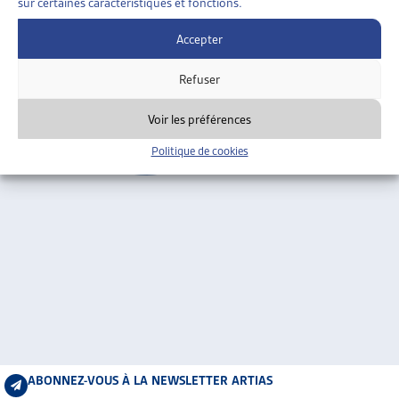
sur certaines caractéristiques et fonctions.
ARTIAS
Genève
L’ASSOCIATION
Accepter
PROJETS ET ACTIVITÉS
Refuser
JOURNÉES D’AUTOMNE
Voir les préférences
Politique de cookies
ABONNEZ-VOUS À LA NEWSLETTER ARTIAS