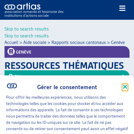
association romande et tessinoise des
institutions d’actions sociale
Rechercher
Skip to search results
Skip to search results
Accueil
>
Aide sociale
>
Rapports sociaux cantonaux
>
Genève
GENÈVE
RESSOURCES THÉMATIQUES
NOS PUBLICATIONS
Filtrer
ARTICLES
Gérer le consentement
Trier
DOSSIERS DU MOIS
Pour offrir les meilleures expériences, nous utilisons des
VEILLE
AIDE SOCIALE
»
RAPPORTS SOCIAUX CANTONAUX
technologies telles que les cookies pour stocker et/ou accéder aux
»
GENÈVE
RESSOURCES
informations des appareils. Le fait de consentir à ces technologies
THÉMATIQUES
nous permettra de traiter des données telles que le comportement
RAPPORT D’OBSERVATION SUR LA PAUVRETÉ
GUIDE SOCIAL ROMAND
de navigation ou les ID uniques sur ce site. Le fait de ne pas
Canton de Genève, sept. 2016
consentir ou de retirer son consentement peut avoir un effet négatif
AUTRES