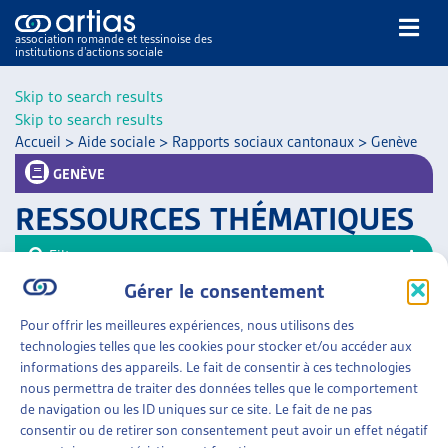
association romande et tessinoise des
institutions d’actions sociale
Rechercher
Skip to search results
Skip to search results
Accueil
>
Aide sociale
>
Rapports sociaux cantonaux
>
Genève
GENÈVE
RESSOURCES THÉMATIQUES
NOS PUBLICATIONS
Filtrer
ARTICLES
Gérer le consentement
Trier
DOSSIERS DU MOIS
Pour offrir les meilleures expériences, nous utilisons des
VEILLE
AIDE SOCIALE
»
RAPPORTS SOCIAUX CANTONAUX
technologies telles que les cookies pour stocker et/ou accéder aux
»
GENÈVE
RESSOURCES
informations des appareils. Le fait de consentir à ces technologies
THÉMATIQUES
nous permettra de traiter des données telles que le comportement
RAPPORT D’OBSERVATION SUR LA PAUVRETÉ
GUIDE SOCIAL ROMAND
de navigation ou les ID uniques sur ce site. Le fait de ne pas
Canton de Genève, sept. 2016
consentir ou de retirer son consentement peut avoir un effet négatif
AUTRES