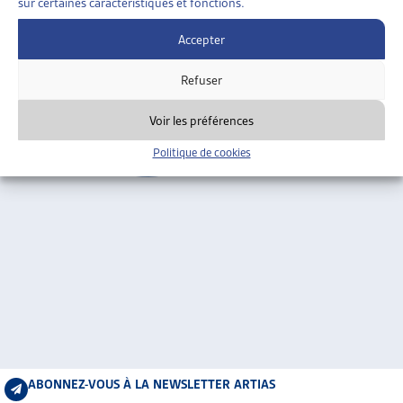
sur certaines caractéristiques et fonctions.
ARTIAS
Genève
L’ASSOCIATION
Accepter
PROJETS ET ACTIVITÉS
Refuser
JOURNÉES D’AUTOMNE
Voir les préférences
Politique de cookies
ABONNEZ-VOUS À LA NEWSLETTER ARTIAS