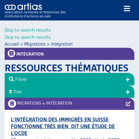
association romande et tessinoise des
institutions d’actions sociale
Rechercher
Skip to search results
Skip to search results
Accueil
>
Migrations
>
Intégration
INTÉGRATION
RESSOURCES THÉMATIQUES
NOS PUBLICATIONS
Filtrer
ARTICLES
Trier
DOSSIERS DU MOIS
VEILLE
MIGRATIONS
»
INTÉGRATION
RESSOURCES
THÉMATIQUES
L’INTÉGRATION DES IMMIGRÉS EN SUISSE
FONCTIONNE TRÈS BIEN, DIT UNE ÉTUDE DE
GUIDE SOCIAL ROMAND
L’OCDE
AUTRES