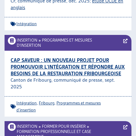
CF, communiqué de presse, déc. 2025;
étude OCDE en
ARTIAS
anglais
L’ASSOCIATION
PROJETS ET ACTIVITÉS
Intégration
JOURNÉES D’AUTOMNE
INSERTION
»
PROGRAMMES ET MESURES
D’INSERTION
CAP SAVEUR : UN NOUVEAU PROJET POUR
PROMOUVOIR L’INTÉGRATION ET RÉPONDRE AUX
BESOINS DE LA RESTAURATION FRIBOURGEOISE
Canton de Fribourg, communiqué de presse, sept.
2025
Intégration
,
Fribourg
,
Programmes et mesures
d'insertion
INSERTION
»
FORMER POUR INSÉRER
»
FORMATION PROFESSIONNELLE ET CASE