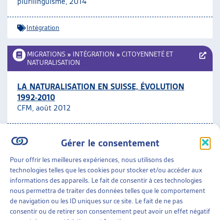
plurilinguisme, 2014
Intégration
MIGRATIONS
»
INTÉGRATION
»
CITOYENNETÉ ET
NATURALISATION
LA NATURALISATION EN SUISSE, ÉVOLUTION
1992-2010
CFM, août 2012
Citoyenneté et naturalisation
Gérer le consentement
Pour offrir les meilleures expériences, nous utilisons des
MIGRATIONS
»
INTÉGRATION
technologies telles que les cookies pour stocker et/ou accéder aux
informations des appareils. Le fait de consentir à ces technologies
DÉQUALIFIÉS! LE POTENTIEL INEXPLOITÉ DES
nous permettra de traiter des données telles que le comportement
MIGRANTES ET DES MIGRANTS EN SUISSE
de navigation ou les ID uniques sur ce site. Le fait de ne pas
Croix-Rouge Suisse, août 2012
consentir ou de retirer son consentement peut avoir un effet négatif