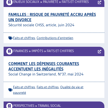
ENJEUX SOCIAUX
»
PAUVRETÉ
»
FAITS ET CHIFFRES
FAMILLES : RISQUE DE PAUVRETÉ ACCRU APRÈS
UN DIVORCE
Sécurité sociale CHSS, article, juin 2024
Faits et chiffres
,
Contributions d'entretien
FINANCES
»
IMPÔTS
»
FAITS ET CHIFFRES
COMMENT LES DÉPENSES COURANTES
ACCENTUENT LES INÉGALITÉS
Social Change in Switzerland, N°37, mai 2024
Faits et chiffres
,
Faits et chiffres
,
Qualité de vie et
pauvreté
PERSPECTIVES
»
TRAVAIL SOCIAL