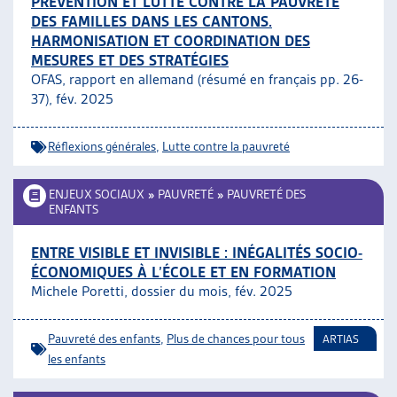
PRÉVENTION ET LUTTE CONTRE LA PAUVRETÉ
DES FAMILLES DANS LES CANTONS.
HARMONISATION ET COORDINATION DES
MESURES ET DES STRATÉGIES
OFAS, rapport en allemand (résumé en français pp. 26-
37), fév. 2025
Réflexions générales
,
Lutte contre la pauvreté
ENJEUX SOCIAUX
»
PAUVRETÉ
»
PAUVRETÉ DES
ENFANTS
ENTRE VISIBLE ET INVISIBLE : INÉGALITÉS SOCIO-
ÉCONOMIQUES À L’ÉCOLE ET EN FORMATION
Michele Poretti, dossier du mois, fév. 2025
Pauvreté des enfants
,
Plus de chances pour tous
ARTIAS
les enfants