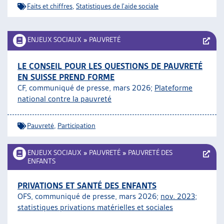
Faits et chiffres
,
Statistiques de l'aide sociale
ARTIAS
L’ASSOCIATION
PROJETS ET ACTIVITÉS
ENJEUX SOCIAUX
»
PAUVRETÉ
JOURNÉES D’AUTOMNE
LE CONSEIL POUR LES QUESTIONS DE PAUVRETÉ
EN SUISSE PREND FORME
CF, communiqué de presse, mars 2026;
Plateforme
national contre la pauvreté
Pauvreté
,
Participation
ENJEUX SOCIAUX
»
PAUVRETÉ
»
PAUVRETÉ DES
ENFANTS
PRIVATIONS ET SANTÉ DES ENFANTS
OFS, communiqué de presse, mars 2026;
nov. 2023
;
statistiques privations matérielles et sociales