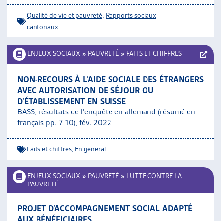
Qualité de vie et pauvreté
,
Rapports sociaux
cantonaux
ENJEUX SOCIAUX
»
PAUVRETÉ
»
FAITS ET CHIFFRES
NON-RECOURS À L’AIDE SOCIALE DES ÉTRANGERS
AVEC AUTORISATION DE SÉJOUR OU
D’ÉTABLISSEMENT EN SUISSE
BASS, résultats de l’enquête en allemand (résumé en
français pp. 7-10), fév. 2022
Faits et chiffres
,
En général
ENJEUX SOCIAUX
»
PAUVRETÉ
»
LUTTE CONTRE LA
PAUVRETÉ
PROJET D’ACCOMPAGNEMENT SOCIAL ADAPTÉ
AUX BÉNÉFICIAIRES