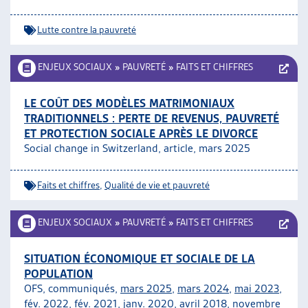
Lutte contre la pauvreté
ENJEUX SOCIAUX
»
PAUVRETÉ
»
FAITS ET CHIFFRES
LE COÛT DES MODÈLES MATRIMONIAUX
TRADITIONNELS : PERTE DE REVENUS, PAUVRETÉ
ET PROTECTION SOCIALE APRÈS LE DIVORCE
Social change in Switzerland, article, mars 2025
Faits et chiffres
,
Qualité de vie et pauvreté
ENJEUX SOCIAUX
»
PAUVRETÉ
»
FAITS ET CHIFFRES
SITUATION ÉCONOMIQUE ET SOCIALE DE LA
POPULATION
OFS, communiqués,
mars 2025
,
mars 2024
,
mai 2023
,
fév. 2022
,
fév. 2021
,
janv. 2020
,
avril 2018
,
novembre