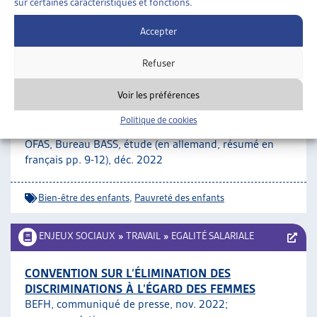
sur certaines caractéristiques et fonctions.
Accepter
Qualité de vie et pauvreté
Refuser
FAMILLES
»
ENFANCE
»
BIEN-ÊTRE DES ENFANTS
Voir les préférences
STRATÉGIES ET MESURES CANTONALES DE LUTTE
Politique de cookies
CONTRE LA PAUVRETÉ DES ENFANTS
OFAS, Bureau BASS, étude (en allemand, résumé en
français pp. 9-12), déc. 2022
Bien-être des enfants
,
Pauvreté des enfants
ENJEUX SOCIAUX
»
TRAVAIL
»
EGALITÉ SALARIALE
CONVENTION SUR L’ÉLIMINATION DES
DISCRIMINATIONS À L’ÉGARD DES FEMMES
BEFH, communiqué de presse, nov. 2022;