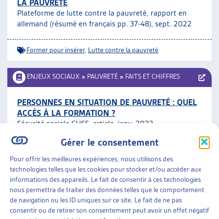
LA PAUVRETÉ
Plateforme de lutte contre la pauvreté, rapport en
allemand (résumé en français pp. 37-48), sept. 2022
Former pour insérer
,
Lutte contre la pauvreté
ENJEUX SOCIAUX
»
PAUVRETÉ
»
FAITS ET CHIFFRES
PERSONNES EN SITUATION DE PAUVRETÉ : QUEL
ACCÈS À LA FORMATION ?
Sécurité sociale CHSS, article, janv. 2023
Gérer le consentement
Faits et chiffres
,
Former pour insérer
Pour offrir les meilleures expériences, nous utilisons des
technologies telles que les cookies pour stocker et/ou accéder aux
ENJEUX SOCIAUX
»
PAUVRETÉ
»
QUALITÉ DE VIE
informations des appareils. Le fait de consentir à ces technologies
ET PAUVRETÉ
nous permettra de traiter des données telles que le comportement
de navigation ou les ID uniques sur ce site. Le fait de ne pas
VIVRE DANS LA PRÉCARITÉ – TÉMOIGNAGES
consentir ou de retirer son consentement peut avoir un effet négatif
CSP Vaud, dossier, déc. 2022