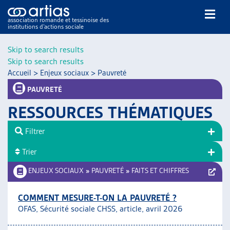
association romande et tessinoise des
institutions d’actions sociale
Rechercher
Skip to search results
Skip to search results
Accueil
>
Enjeux sociaux
>
Pauvreté
PAUVRETÉ
RESSOURCES THÉMATIQUES
NOS PUBLICATIONS
Filtrer
ARTICLES
Trier
DOSSIERS DU MOIS
VEILLE
ENJEUX SOCIAUX
»
PAUVRETÉ
»
FAITS ET CHIFFRES
RESSOURCES
THÉMATIQUES
COMMENT MESURE-T-ON LA PAUVRETÉ ?
OFAS, Sécurité sociale CHSS, article, avril 2026
GUIDE SOCIAL ROMAND
AUTRES