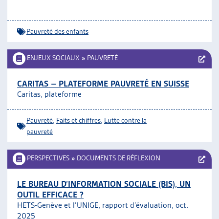
Pauvreté des enfants
ENJEUX SOCIAUX
»
PAUVRETÉ
CARITAS – PLATEFORME PAUVRETÉ EN SUISSE
Caritas, plateforme
Pauvreté
,
Faits et chiffres
,
Lutte contre la
pauvreté
PERSPECTIVES
»
DOCUMENTS DE RÉFLEXION
LE BUREAU D’INFORMATION SOCIALE (BIS), UN
OUTIL EFFICACE ?
HETS-Genève et l’UNIGE, rapport d’évaluation, oct.
2025