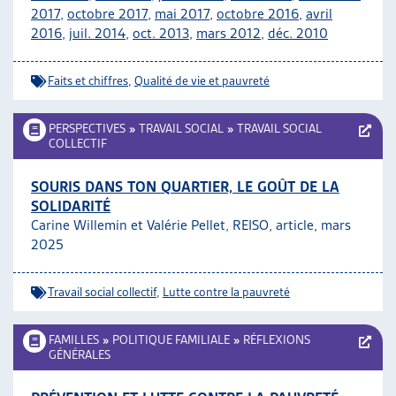
2017
,
octobre 2017
,
mai 2017
,
octobre 2016
,
avril
2016
,
juil. 2014
,
oct. 2013
,
mars 2012
,
déc. 2010
Faits et chiffres
,
Qualité de vie et pauvreté
PERSPECTIVES
»
TRAVAIL SOCIAL
»
TRAVAIL SOCIAL
COLLECTIF
SOURIS DANS TON QUARTIER, LE GOÛT DE LA
SOLIDARITÉ
Carine Willemin et Valérie Pellet, REISO, article, mars
2025
Travail social collectif
,
Lutte contre la pauvreté
FAMILLES
»
POLITIQUE FAMILIALE
»
RÉFLEXIONS
GÉNÉRALES