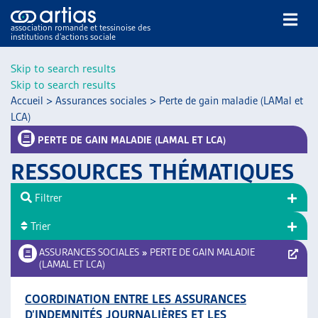
association romande et tessinoise des
institutions d’actions sociale
Rechercher
Skip to search results
Skip to search results
Accueil
>
Assurances sociales
>
Perte de gain maladie (LAMal et
LCA)
PERTE DE GAIN MALADIE (LAMAL ET LCA)
RESSOURCES THÉMATIQUES
NOS PUBLICATIONS
ARTICLES
Filtrer
DOSSIERS DU MOIS
Trier
VEILLE
ASSURANCES SOCIALES
»
PERTE DE GAIN MALADIE
RESSOURCES
(LAMAL ET LCA)
THÉMATIQUES
GUIDE SOCIAL ROMAND
COORDINATION ENTRE LES ASSURANCES
AUTRES
D’INDEMNITÉS JOURNALIÈRES ET LES