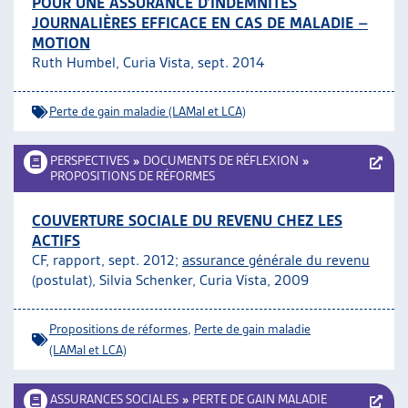
POUR UNE ASSURANCE D’INDEMNITÉS
JOURNALIÈRES EFFICACE EN CAS DE MALADIE –
MOTION
Ruth Humbel, Curia Vista, sept. 2014
Perte de gain maladie (LAMal et LCA)
PERSPECTIVES
»
DOCUMENTS DE RÉFLEXION
»
PROPOSITIONS DE RÉFORMES
COUVERTURE SOCIALE DU REVENU CHEZ LES
ACTIFS
CF, rapport, sept. 2012;
assurance générale du revenu
(postulat), Silvia Schenker, Curia Vista, 2009
Propositions de réformes
,
Perte de gain maladie
(LAMal et LCA)
ASSURANCES SOCIALES
»
PERTE DE GAIN MALADIE