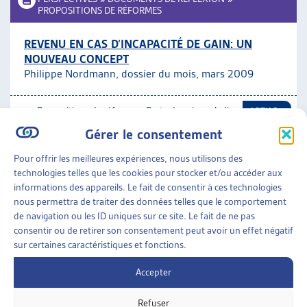
PROPOSITIONS DE RÉFORMES
REVENU EN CAS D’INCAPACITÉ DE GAIN: UN
NOUVEAU CONCEPT
Philippe Nordmann, dossier du mois, mars 2009
Propositions de réformes
,
Perte de gain maladie
ARTIAS
(LAMal et LCA)
Gérer le consentement
Pour offrir les meilleures expériences, nous utilisons des
ASSURANCES SOCIALES
»
PERTE DE GAIN MALADIE
technologies telles que les cookies pour stocker et/ou accéder aux
(LAMAL ET LCA)
informations des appareils. Le fait de consentir à ces technologies
nous permettra de traiter des données telles que le comportement
LACUNES ET INCOHÉRENCES DE LA LAMAL EN
de navigation ou les ID uniques sur ce site. Le fait de ne pas
MATIÈRE D’INDEMNITÉS JOURNALIÈRES –
consentir ou de retirer son consentement peut avoir un effet négatif
INITIATIVE CANTONALE
sur certaines caractéristiques et fonctions.
Jura, Curia Vista, 2003-2004
Accepter
Perte de gain maladie (LAMal et LCA)
Refuser