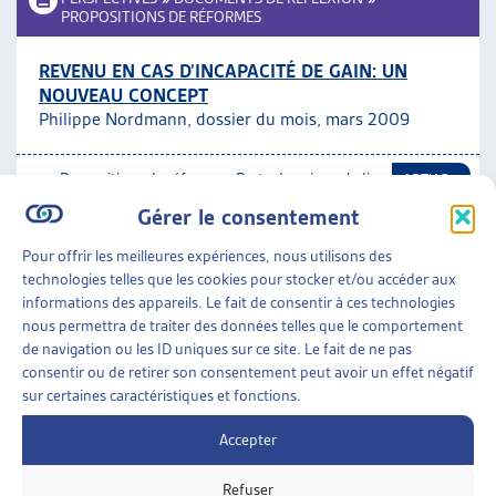
PROPOSITIONS DE RÉFORMES
REVENU EN CAS D’INCAPACITÉ DE GAIN: UN
NOUVEAU CONCEPT
Philippe Nordmann, dossier du mois, mars 2009
Propositions de réformes
,
Perte de gain maladie
ARTIAS
(LAMal et LCA)
Gérer le consentement
Pour offrir les meilleures expériences, nous utilisons des
ASSURANCES SOCIALES
»
PERTE DE GAIN MALADIE
technologies telles que les cookies pour stocker et/ou accéder aux
(LAMAL ET LCA)
informations des appareils. Le fait de consentir à ces technologies
nous permettra de traiter des données telles que le comportement
LACUNES ET INCOHÉRENCES DE LA LAMAL EN
de navigation ou les ID uniques sur ce site. Le fait de ne pas
MATIÈRE D’INDEMNITÉS JOURNALIÈRES –
consentir ou de retirer son consentement peut avoir un effet négatif
INITIATIVE CANTONALE
sur certaines caractéristiques et fonctions.
Jura, Curia Vista, 2003-2004
Accepter
Perte de gain maladie (LAMal et LCA)
Refuser