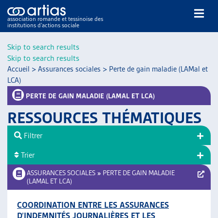
association romande et tessinoise des
institutions d’actions sociale
Rechercher
Skip to search results
Skip to search results
Accueil
>
Assurances sociales
>
Perte de gain maladie (LAMal et
LCA)
PERTE DE GAIN MALADIE (LAMAL ET LCA)
RESSOURCES THÉMATIQUES
NOS PUBLICATIONS
ARTICLES
Filtrer
DOSSIERS DU MOIS
Trier
VEILLE
ASSURANCES SOCIALES
»
PERTE DE GAIN MALADIE
RESSOURCES
(LAMAL ET LCA)
THÉMATIQUES
GUIDE SOCIAL ROMAND
COORDINATION ENTRE LES ASSURANCES
AUTRES
D’INDEMNITÉS JOURNALIÈRES ET LES