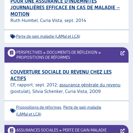
POUR UNE ASSURANCE D’INDEMNITÉS
JOURNALIÈRES EFFICACE EN CAS DE MALADIE –
MOTION
Ruth Humbel, Curia Vista, sept. 2014
Perte de gain maladie (LAMal et LCA)
PERSPECTIVES
»
DOCUMENTS DE RÉFLEXION
»
PROPOSITIONS DE RÉFORMES
COUVERTURE SOCIALE DU REVENU CHEZ LES
ACTIFS
CF, rapport, sept. 2012;
assurance générale du revenu
(postulat), Silvia Schenker, Curia Vista, 2009
Propositions de réformes
,
Perte de gain maladie
(LAMal et LCA)
ASSURANCES SOCIALES
»
PERTE DE GAIN MALADIE