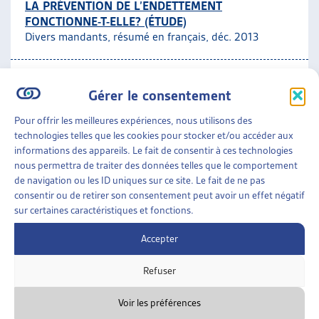
LA PRÉVENTION DE L’ENDETTEMENT
FONCTIONNE-T-ELLE? (ÉTUDE)
Divers mandants, résumé en français, déc. 2013
Prévention et désendettement
Gérer le consentement
ENJEUX SOCIAUX
»
ENDETTEMENT ET
Pour offrir les meilleures expériences, nous utilisons des
SURENDETTEMENT
»
PRÉVENTION ET
technologies telles que les cookies pour stocker et/ou accéder aux
DÉSENDETTEMENT
informations des appareils. Le fait de consentir à ces technologies
nous permettra de traiter des données telles que le comportement
LA PRÉVENTION À L’ENDETTEMENT, EN
de navigation ou les ID uniques sur ce site. Le fait de ne pas
PARTICULIER AUPRÈS DES JEUNES: QUELQUES
consentir ou de retirer son consentement peut avoir un effet négatif
EXEMPLES ROMANDS
sur certaines caractéristiques et fonctions.
Florence Bettschart, journée d’automne 2010
Accepter
Prévention et désendettement
ARTIAS
Refuser
Voir les préférences