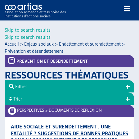
association romande et tessinoise des
institutions d’actions sociale
Rechercher
Skip to search results
Skip to search results
Accueil
>
Enjeux sociaux
>
Endettement et surendettement
>
Prévention et désendettement
PRÉVENTION ET DÉSENDETTEMENT
RESSOURCES THÉMATIQUES
NOS PUBLICATIONS
ARTICLES
Filtrer
DOSSIERS DU MOIS
Trier
VEILLE
PERSPECTIVES
»
DOCUMENTS DE RÉFLEXION
RESSOURCES
THÉMATIQUES
AIDE SOCIALE ET SURENDETTEMENT : UNE
GUIDE SOCIAL ROMAND
FATALITÉ ? SUGGESTIONS DE BONNES PRATIQUES
AUTRES