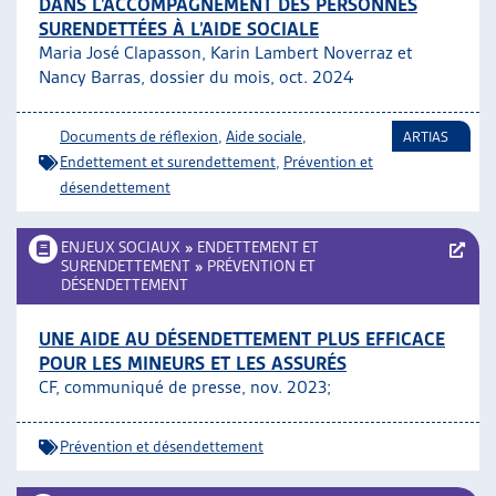
DANS L’ACCOMPAGNEMENT DES PERSONNES
ARTIAS
SURENDETTÉES À L’AIDE SOCIALE
L’ASSOCIATION
Maria José Clapasson, Karin Lambert Noverraz et
PROJETS ET ACTIVITÉS
Nancy Barras, dossier du mois, oct. 2024
JOURNÉES D’AUTOMNE
Documents de réflexion
,
Aide sociale
,
ARTIAS
Endettement et surendettement
,
Prévention et
désendettement
ENJEUX SOCIAUX
»
ENDETTEMENT ET
SURENDETTEMENT
»
PRÉVENTION ET
DÉSENDETTEMENT
UNE AIDE AU DÉSENDETTEMENT PLUS EFFICACE
POUR LES MINEURS ET LES ASSURÉS
CF, communiqué de presse, nov. 2023;
Prévention et désendettement