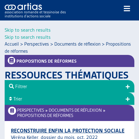
association romande et tessinoise des
institutions d’actions sociale
Rechercher
Skip to search results
Skip to search results
Accueil
>
Perspectives
>
Documents de réflexion
>
Propositions
de réformes
PROPOSITIONS DE RÉFORMES
RESSOURCES THÉMATIQUES
NOS PUBLICATIONS
ARTICLES
Filtrer
DOSSIERS DU MOIS
Trier
VEILLE
PERSPECTIVES
»
DOCUMENTS DE RÉFLEXION
»
RESSOURCES
PROPOSITIONS DE RÉFORMES
THÉMATIQUES
GUIDE SOCIAL ROMAND
RECONSTRUIRE ENFIN LA PROTECTION SOCIALE
AUTRES
Véréna Keller, dossier du mois, oct. 2022