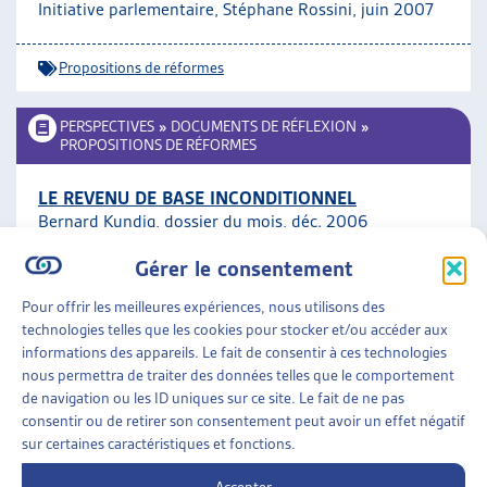
Initiative parlementaire, Stéphane Rossini, juin 2007
Propositions de réformes
PERSPECTIVES
»
DOCUMENTS DE RÉFLEXION
»
PROPOSITIONS DE RÉFORMES
LE REVENU DE BASE INCONDITIONNEL
Bernard Kundig, dossier du mois, déc. 2006
Gérer le consentement
Propositions de réformes
ARTIAS
Pour offrir les meilleures expériences, nous utilisons des
technologies telles que les cookies pour stocker et/ou accéder aux
PERSPECTIVES
»
DOCUMENTS DE RÉFLEXION
»
informations des appareils. Le fait de consentir à ces technologies
PROPOSITIONS DE RÉFORMES
nous permettra de traiter des données telles que le comportement
de navigation ou les ID uniques sur ce site. Le fait de ne pas
LA RÉFORME DE L’ÉTAT SOCIAL SUISSE: RÉUSSIR
consentir ou de retirer son consentement peut avoir un effet négatif
LE DÉFI DE L’INVESTISSEMENT SOCIAL
sur certaines caractéristiques et fonctions.
Fabio Bertozzi et al., dossier du mois, juin 2006