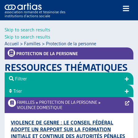
association romande et tessinoise des
institutions d’actions sociale
Rechercher
Skip to search results
Skip to search results
Accueil
>
Familles
>
Protection de la personne
PROTECTION DE LA PERSONNE
RESSOURCES THÉMATIQUES
NOS PUBLICATIONS
Filtrer
ARTICLES
Trier
DOSSIERS DU MOIS
VEILLE
FAMILLES
»
PROTECTION DE LA PERSONNE
»
VIOLENCE DOMESTIQUE
RESSOURCES
THÉMATIQUES
VIOLENCE DE GENRE : LE CONSEIL FÉDÉRAL
GUIDE SOCIAL ROMAND
ADOPTE UN RAPPORT SUR LA FORMATION
AUTRES
INITIALE ET CONTINUE DES AUTORITÉS PÉNALES