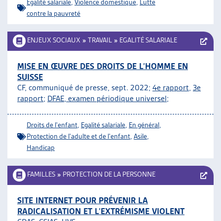
Egalité salariale
,
Violence domestique
,
Lutte
contre la pauvreté
ENJEUX SOCIAUX
»
TRAVAIL
»
EGALITÉ SALARIALE
MISE EN ŒUVRE DES DROITS DE L’HOMME EN
SUISSE
CF, communiqué de presse, sept. 2022;
4e rapport
,
3e
rapport
;
DFAE, examen périodique universel
;
Droits de l'enfant
,
Egalité salariale
,
En général
,
Protection de l'adulte et de l'enfant
,
Asile
,
Handicap
FAMILLES
»
PROTECTION DE LA PERSONNE
SITE INTERNET POUR PRÉVENIR LA
RADICALISATION ET L’EXTRÉMISME VIOLENT