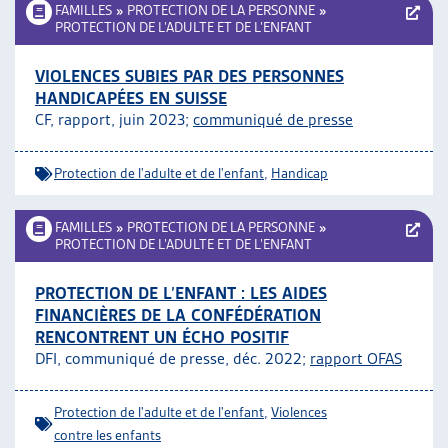
FAMILLES
»
PROTECTION DE LA PERSONNE
»
PROTECTION DE L’ADULTE ET DE L’ENFANT
VIOLENCES SUBIES PAR DES PERSONNES
HANDICAPÉES EN SUISSE
CF, rapport, juin 2023;
communiqué de presse
Protection de l'adulte et de l'enfant
,
Handicap
FAMILLES
»
PROTECTION DE LA PERSONNE
»
PROTECTION DE L’ADULTE ET DE L’ENFANT
PROTECTION DE L’ENFANT : LES AIDES
FINANCIÈRES DE LA CONFÉDÉRATION
RENCONTRENT UN ÉCHO POSITIF
DFI, communiqué de presse, déc. 2022;
rapport OFAS
Protection de l'adulte et de l'enfant
,
Violences
contre les enfants