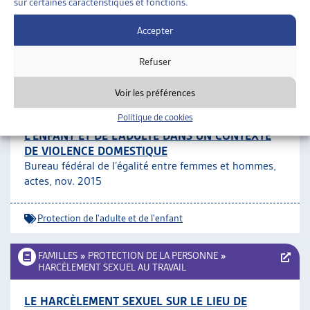
rapport, nov. 2014
sur certaines caractéristiques et fonctions.
Accepter
Violence domestique
Refuser
FAMILLES
»
PROTECTION DE LA PERSONNE
»
PROTECTION DE L’ADULTE ET DE L’ENFANT
Voir les préférences
Politique de cookies
CONGRÈS NATIONAL 2015 – PROTECTION DE
L’ENFANT ET DE L’ADULTE DANS UN CONTEXTE
DE VIOLENCE DOMESTIQUE
Bureau fédéral de l’égalité entre femmes et hommes,
actes, nov. 2015
Protection de l'adulte et de l'enfant
FAMILLES
»
PROTECTION DE LA PERSONNE
»
HARCÈLEMENT SEXUEL AU TRAVAIL
LE HARCÈLEMENT SEXUEL SUR LE LIEU DE