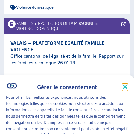
Violence domestique
FAMILLES
»
PROTECTION DE LA PERSONNE
»
VIOLENCE DOMESTIQUE
VALAIS – PLATEFORME EGALITÉ FAMILLE
VIOLENCE
Office cantonal de l’égalité et de la famille; Rapport sur
les familles >
colloque 26.01.18
Violence domestique
Gérer le consentement
FAMILLES
»
PROTECTION DE LA PERSONNE
»
Pour offrir les meilleures expériences, nous utilisons des
VIOLENCE DOMESTIQUE
technologies telles que les cookies pour stocker et/ou accéder aux
informations des appareils. Le fait de consentir à ces technologies
MAISONS D’ACCUEIL POUR FEMMES EN SUISSE :
nous permettra de traiter des données telles que le comportement
ANALYSE DE LA SITUATION ET DES BESOINS
de navigation ou les ID uniques sur ce site. Le fait de ne pas
Bureau fédéral de l’égalité entre femmes et hommes,
consentir ou de retirer son consentement peut avoir un effet négatif