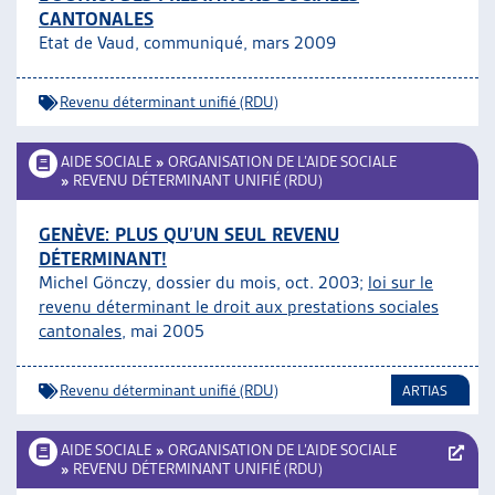
CANTONALES
ARTIAS
Etat de Vaud, communiqué, mars 2009
L’ASSOCIATION
PROJETS ET ACTIVITÉS
Revenu déterminant unifié (RDU)
JOURNÉES D’AUTOMNE
AIDE SOCIALE
»
ORGANISATION DE L’AIDE SOCIALE
»
REVENU DÉTERMINANT UNIFIÉ (RDU)
GENÈVE: PLUS QU’UN SEUL REVENU
DÉTERMINANT!
Michel Gönczy, dossier du mois, oct. 2003;
loi sur le
revenu déterminant le droit aux prestations sociales
cantonales
, mai 2005
Revenu déterminant unifié (RDU)
ARTIAS
AIDE SOCIALE
»
ORGANISATION DE L’AIDE SOCIALE
»
REVENU DÉTERMINANT UNIFIÉ (RDU)