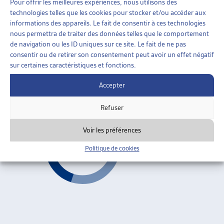
Pour offrir les meilleures expériences, nous utilisons des
AIDE SOCIALE
»
ORGANISATION DE L’AIDE SOCIALE
technologies telles que les cookies pour stocker et/ou accéder aux
»
REVENU DÉTERMINANT UNIFIÉ (RDU)
informations des appareils. Le fait de consentir à ces technologies
nous permettra de traiter des données telles que le comportement
LE PROJET « INTERVENTO SOCIALE »: COMMENT
de navigation ou les ID uniques sur ce site. Le fait de ne pas
LE TESSIN A RÉFORMÉ SON SYSTÈME DE
consentir ou de retirer son consentement peut avoir un effet négatif
PRESTATIONS SOCIALES
sur certaines caractéristiques et fonctions.
Sabina Beffa, dossier du mois, août 2003
Accepter
Revenu déterminant unifié (RDU)
ARTIAS
Refuser
Voir les préférences
Politique de cookies