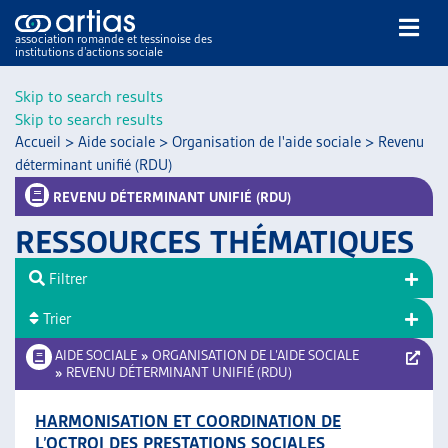
association romande et tessinoise des
institutions d’actions sociale
Rechercher
Skip to search results
Skip to search results
Accueil
>
Aide sociale
>
Organisation de l'aide sociale
>
Revenu
déterminant unifié (RDU)
REVENU DÉTERMINANT UNIFIÉ (RDU)
RESSOURCES THÉMATIQUES
NOS PUBLICATIONS
ARTICLES
Filtrer
DOSSIERS DU MOIS
Trier
VEILLE
AIDE SOCIALE
»
ORGANISATION DE L’AIDE SOCIALE
RESSOURCES
»
REVENU DÉTERMINANT UNIFIÉ (RDU)
THÉMATIQUES
GUIDE SOCIAL ROMAND
HARMONISATION ET COORDINATION DE
AUTRES
L’OCTROI DES PRESTATIONS SOCIALES