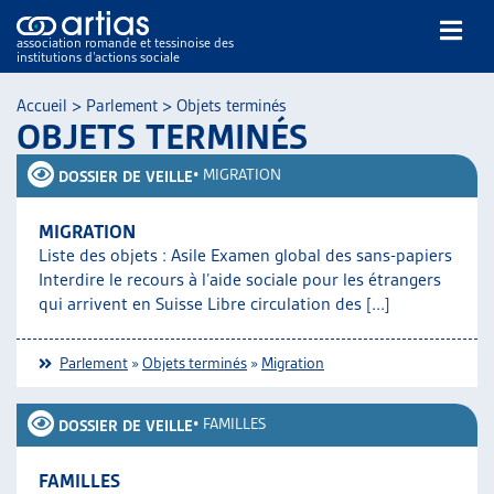
association romande et tessinoise des
institutions d’actions sociale
Rechercher
Accueil
>
Parlement
>
Objets terminés
OBJETS TERMINÉS
•
MIGRATION
DOSSIER DE VEILLE
MIGRATION
Liste des objets : Asile Examen global des sans-papiers
NOS PUBLICATIONS
Interdire le recours à l’aide sociale pour les étrangers
ARTICLES
qui arrivent en Suisse Libre circulation des [...]
DOSSIERS DU MOIS
VEILLE
Parlement
»
Objets terminés
»
Migration
RESSOURCES
THÉMATIQUES
•
FAMILLES
DOSSIER DE VEILLE
GUIDE SOCIAL ROMAND
AUTRES
FAMILLES