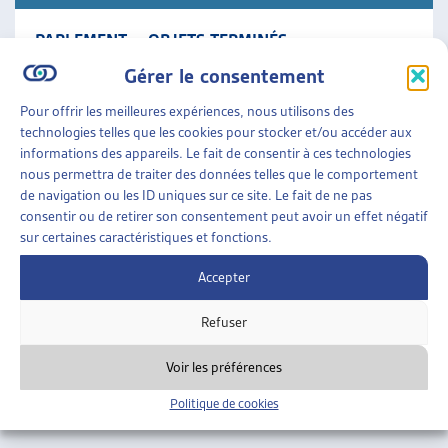
PARLEMENT – OBJETS TERMINÉS
Synthèse des travaux législatifs fédéraux La veille
Gérer le consentement
législative de l’Artias en un condensé des objets en
cours qui comporte le résumé des objets traités
Pour offrir les meilleures expériences, nous utilisons des
durant [...]
technologies telles que les cookies pour stocker et/ou accéder aux
informations des appareils. Le fait de consentir à ces technologies
nous permettra de traiter des données telles que le comportement
Parlement
»
Objets terminés
de navigation ou les ID uniques sur ce site. Le fait de ne pas
consentir ou de retirer son consentement peut avoir un effet négatif
sur certaines caractéristiques et fonctions.
Accepter
Refuser
Voir les préférences
Politique de cookies