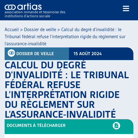
association romande et tessinoise des
institutions d’actions sociale
Rechercher
Accueil
>
Dossier de veille
>
Calcul du degré d’invalidité : le
Tribunal fédéral refuse l’interprétation rigide du règlement sur
l’assurance-invalidité
DOSSIER DE VEILLE
15 AOÛT 2024
CALCUL DU DEGRÉ
D’INVALIDITÉ : LE TRIBUNAL
NOS PUBLICATIONS
FÉDÉRAL REFUSE
ARTICLES
L’INTERPRÉTATION RIGIDE
DOSSIERS DU MOIS
VEILLE
DU RÈGLEMENT SUR
RESSOURCES
L’ASSURANCE-INVALIDITÉ
THÉMATIQUES
DOCUMENTS À TÉLÉCHARGER
GUIDE SOCIAL ROMAND
AUTRES