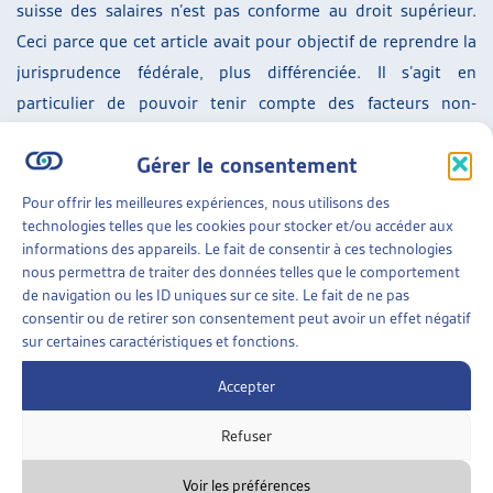
suisse des salaires n’est pas conforme au droit supérieur.
Ceci parce que cet article avait pour objectif de reprendre la
jurisprudence fédérale, plus différenciée. Il s’agit en
particulier de pouvoir tenir compte des facteurs non-
médicaux susceptibles d’entraîner une baisse de salaire,
Gérer le consentement
comme il en existe en l’espèce.
Pour offrir les meilleures expériences, nous utilisons des
L’Office fédéral des assurances sociales, qui avait recouru
technologies telles que les cookies pour stocker et/ou accéder aux
contre un arrêt cantonal procédant à une telle évaluation, a
informations des appareils. Le fait de consentir à ces technologies
été débouté.
nous permettra de traiter des données telles que le comportement
de navigation ou les ID uniques sur ce site. Le fait de ne pas
Le jugement du Tribunal fédéral porte sur la version du RAI
consentir ou de retirer son consentement peut avoir un effet négatif
sur certaines caractéristiques et fonctions.
en vigueur jusqu’au 31 décembre 2023. Les répercussions de
cette jurisprudence sur la teneur actuelle de l’article 26bis
Accepter
RAI ne sont pas abordées par la Cour.
Refuser
SUR LE MÊME THÈME…
Voir les préférences
3 SEPTEMBRE 2024