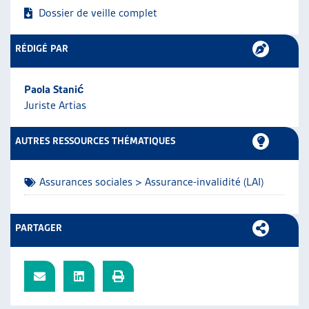
Dossier de veille complet
ARTIAS
L’ASSOCIATION
PROJETS ET ACTIVITÉS
RÉDIGÉ PAR
JOURNÉES D’AUTOMNE
Paola Stanić
Juriste Artias
AUTRES RESSOURCES THÉMATIQUES
Assurances sociales > Assurance-invalidité (LAI)
PARTAGER