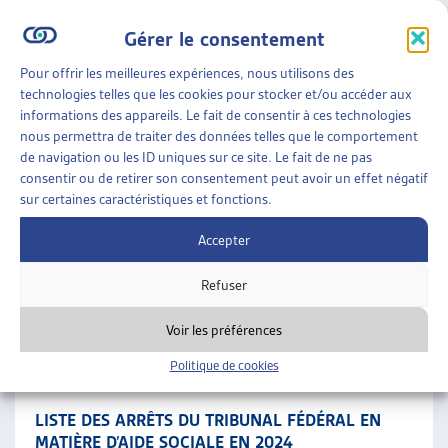
aucun n’est suggéré pour publication.
Gérer le consentement
Pendant la période passée sous revue, la Haute cour a traité
Pour offrir les meilleures expériences, nous utilisons des
des sujets suivants :
technologies telles que les cookies pour stocker et/ou accéder aux
informations des appareils. Le fait de consentir à ces technologies
dessaisissement de fortune ;
nous permettra de traiter des données telles que le comportement
contribution de concubinage ;
de navigation ou les ID uniques sur ce site. Le fait de ne pas
domicile d’assistance d’un enfant qui ne vit pas chez
consentir ou de retirer son consentement peut avoir un effet négatif
sur certaines caractéristiques et fonctions.
ses parents ;
suppression de l’aide sociale ;
Accepter
caractère raisonnablement exigible de mesures
Refuser
d’insertion ;
restitution de l’aide sociale.
Voir les préférences
SUR LE MÊME THÈME…
Politique de cookies
•
REVUE DES ARRÊTS DU TF
DOSSIER DE VEILLE
LISTE DES ARRÊTS DU TRIBUNAL FÉDÉRAL EN
MATIÈRE D’AIDE SOCIALE EN 2024