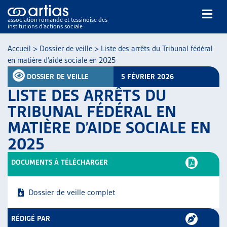
association romande et tessinoise des
institutions d’actions sociale
Rechercher
Accueil
>
Dossier de veille
>
Liste des arrêts du Tribunal fédéral
en matière d’aide sociale en 2025
DOSSIER DE VEILLE
5 FÉVRIER 2026
LISTE DES ARRÊTS DU
TRIBUNAL FÉDÉRAL EN
MATIÈRE D’AIDE SOCIALE EN
NOS PUBLICATIONS
2025
ARTICLES
DOSSIERS DU MOIS
DOCUMENTS À TÉLÉCHARGER
VEILLE
RESSOURCES
Dossier de veille complet
THÉMATIQUES
GUIDE SOCIAL ROMAND
RÉDIGÉ PAR
AUTRES