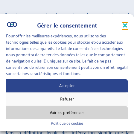
Certaines de ces données serviront à mesurer le degré
d’intégration de la personne étrangère. Le versement de
Gérer le consentement
prestations complémentaires,
quant à lui, peut constituer un
Pour offrir les meilleures expériences, nous utilisons des
critère de révocation de l’autorisation de séjour d’une
technologies telles que les cookies pour stocker et/ou accéder aux
personne sans activité lucrative et représenter un obstacle
informations des appareils. Le fait de consentir à ces technologies
nous permettra de traiter des données telles que le comportement
au regroupement familial de conjoint-e-s et enfants de
de navigation ou les ID uniques sur ce site. Le fait de ne pas
ressortissant-e-s d’Etats tiers (hors UE/AELE). Les mesures
consentir ou de retirer son consentement peut avoir un effet négatif
de restriction du regroupement familial entrent
sur certaines caractéristiques et fonctions.
potentiellement en conflit avec la protection de la vie
Accepter
familiale garantie par l’article 8 de la Convention
européenne des Droits de l’Homme (CEDH).
Refuser
Recours à l’aide sociale: danger pour le permis
Voir les préférences
Politique de cookies
La notion de « participation à la vie économique » contenue
dans la définition légale de l’intégration signifie que la