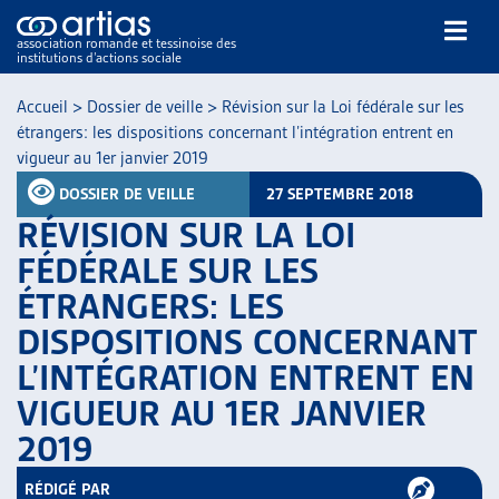
association romande et tessinoise des
institutions d’actions sociale
Rechercher
Accueil
>
Dossier de veille
>
Révision sur la Loi fédérale sur les
étrangers: les dispositions concernant l’intégration entrent en
vigueur au 1er janvier 2019
DOSSIER DE VEILLE
27 SEPTEMBRE 2018
RÉVISION SUR LA LOI
FÉDÉRALE SUR LES
NOS PUBLICATIONS
ÉTRANGERS: LES
ARTICLES
DISPOSITIONS CONCERNANT
DOSSIERS DU MOIS
VEILLE
L’INTÉGRATION ENTRENT EN
RESSOURCES
VIGUEUR AU 1ER JANVIER
THÉMATIQUES
2019
GUIDE SOCIAL ROMAND
AUTRES
RÉDIGÉ PAR