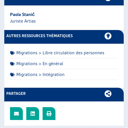
ARTIAS
L’ASSOCIATION
Paola Stanić
PROJETS ET ACTIVITÉS
Juriste Artias
JOURNÉES D’AUTOMNE
AUTRES RESSOURCES THÉMATIQUES
Migrations > Libre circulation des personnes
Migrations > En général
Migrations > Intégration
PARTAGER