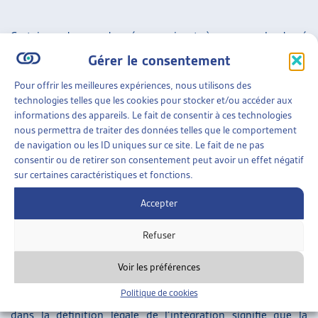
Certaines de ces données serviront à mesurer le degré
d’intégration de la personne étrangère. Le versement de
Gérer le consentement
prestations complémentaires,
quant à lui, peut constituer un
Pour offrir les meilleures expériences, nous utilisons des
critère de révocation de l’autorisation de séjour d’une
technologies telles que les cookies pour stocker et/ou accéder aux
personne sans activité lucrative et représenter un obstacle
informations des appareils. Le fait de consentir à ces technologies
nous permettra de traiter des données telles que le comportement
au regroupement familial de conjoint-e-s et enfants de
de navigation ou les ID uniques sur ce site. Le fait de ne pas
ressortissant-e-s d’Etats tiers (hors UE/AELE). Les mesures
consentir ou de retirer son consentement peut avoir un effet négatif
de restriction du regroupement familial entrent
sur certaines caractéristiques et fonctions.
potentiellement en conflit avec la protection de la vie
Accepter
familiale garantie par l’article 8 de la Convention
européenne des Droits de l’Homme (CEDH).
Refuser
Recours à l’aide sociale: danger pour le permis
Voir les préférences
Politique de cookies
La notion de « participation à la vie économique » contenue
dans la définition légale de l’intégration signifie que la