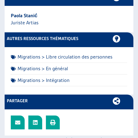
ARTIAS
L’ASSOCIATION
Paola Stanić
PROJETS ET ACTIVITÉS
Juriste Artias
JOURNÉES D’AUTOMNE
AUTRES RESSOURCES THÉMATIQUES
Migrations > Libre circulation des personnes
Migrations > En général
Migrations > Intégration
PARTAGER