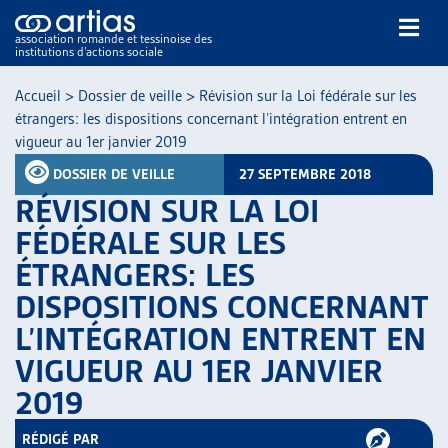
association romande et tessinoise des
institutions d’actions sociale
Rechercher
Accueil
>
Dossier de veille
>
Révision sur la Loi fédérale sur les
étrangers: les dispositions concernant l’intégration entrent en
vigueur au 1er janvier 2019
DOSSIER DE VEILLE
27 SEPTEMBRE 2018
RÉVISION SUR LA LOI
FÉDÉRALE SUR LES
NOS PUBLICATIONS
ÉTRANGERS: LES
ARTICLES
DISPOSITIONS CONCERNANT
DOSSIERS DU MOIS
VEILLE
L’INTÉGRATION ENTRENT EN
RESSOURCES
VIGUEUR AU 1ER JANVIER
THÉMATIQUES
2019
GUIDE SOCIAL ROMAND
AUTRES
RÉDIGÉ PAR