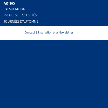
ARTIAS
Migrat
L’ASSOCIATION
PROJETS ET ACTIVITÉS
Migrat
JOURNÉES D’AUTOMNE
Contact
|
Inscription à la Newsletter
PARTAGER
Les disposit
l’admission,
2019. À cett
L’intégratio
La notion d’
Constitution