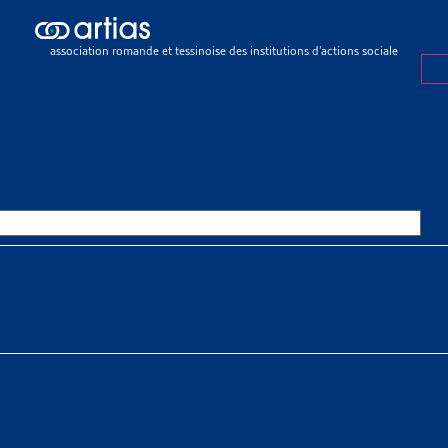
sier de veille
>
Révision sur la Loi fédérale sur les étrangers: les disp
r janvier 2019
association romande et tessinoise des institutions d’actions sociale
R DE VEILLE
27 SEPTEMBRE 2018
ION SUR LA LOI FÉDÉRALE SUR
NGERS: LES DISPOSITIONS CO
ÉGRATION ENTRENT EN VIGUEU
ER 2019
nić
tias
SSOURCES THÉMATIQUES
ions > Libre circulation des personnes