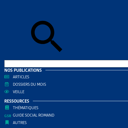
Accueil
>
Dos
vigueur au 1e
DOSSIE
RÉVIS
ÉTRA
L’INT
JANVI
NOS PUBLICATIONS
RÉDIGÉ PAR
ARTICLES
DOSSIERS DU MOIS
Paola Sta
VEILLE
Juriste Ar
RESSOURCES
THÉMATIQUES
AUTRES RE
GUIDE SOCIAL ROMAND
AUTRES
Migrat