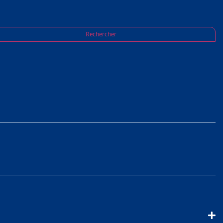
ositions concernant l’intégration entrent en
Rechercher
 LES
NCERNANT
R AU 1ER