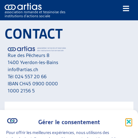
association romande et tessinoise des
institutions d’actions sociale
Rechercher
CONTACT
Rue des Pêcheurs 8
1400 Yverdon-les-Bains
info@artias.ch
Tél 024 557 20 66
NOS PUBLICATIONS
IBAN CH45 0900 0000
ARTICLES
1000 2156 5
DOSSIERS DU MOIS
VEILLE
RESSOURCES
NOUS CONTACTER
THÉMATIQUES
Gérer le consentement
A noter que nous ne répondons pas aux messages liés
GUIDE SOCIAL ROMAND
aux situations personnelles. Adressez-vous en priorité
Pour offrir les meilleures expériences, nous utilisons des
AUTRES
aux services concernés de votre canton.