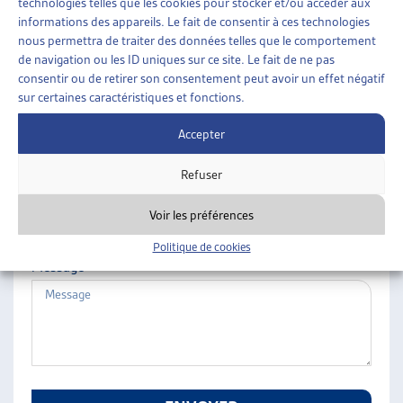
technologies telles que les cookies pour stocker et/ou accéder aux
ARTIAS
informations des appareils. Le fait de consentir à ces technologies
Nom
L’ASSOCIATION
nous permettra de traiter des données telles que le comportement
de navigation ou les ID uniques sur ce site. Le fait de ne pas
PROJETS ET ACTIVITÉS
consentir ou de retirer son consentement peut avoir un effet négatif
JOURNÉES D’AUTOMNE
sur certaines caractéristiques et fonctions.
Prénom
Accepter
Refuser
E-mail
Voir les préférences
Politique de cookies
Message