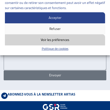
Nom
consentir ou de retirer son consentement peut avoir un effet négatif
ARTIAS
sur certaines caractéristiques et fonctions.
L’ASSOCIATION
Prénom
PROJETS ET ACTIVITÉS
Accepter
JOURNÉES D’AUTOMNE
Refuser
E-mail
Voir les préférences
Message
Politique de cookies
Envoyer
ABONNEZ-VOUS À LA NEWSLETTER ARTIAS