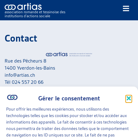
association romande et tessinoise des
institutions d’actions sociale
Rechercher
Contact
Rue des Pêcheurs 8
1400 Yverdon-les-Bains
info@artias.ch
NOS PUBLICATIONS
Tél 024 557 20 66
ARTICLES
IBAN CH45 0900 0000 1000 2156 5
DOSSIERS DU MOIS
Gérer le consentement
VEILLE
NOUS CONTACTER
Pour offrir les meilleures expériences, nous utilisons des
RESSOURCES
technologies telles que les cookies pour stocker et/ou accéder aux
A noter que nous ne répondons pas aux messages liés aux
THÉMATIQUES
informations des appareils. Le fait de consentir à ces technologies
situations personnelles. Adressez-vous en priorité aux
GUIDE SOCIAL ROMAND
nous permettra de traiter des données telles que le comportement
services concernés de votre canton.
AUTRES
de navigation ou les ID uniques sur ce site. Le fait de ne pas