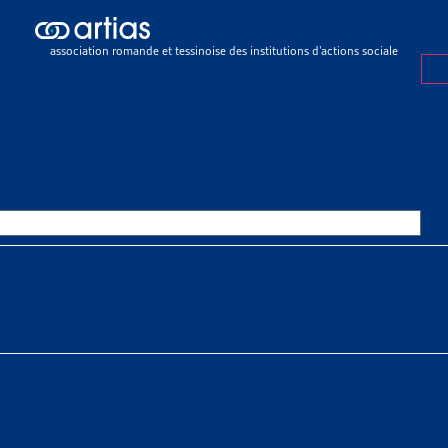
icles
>
745’000 personnes se trouvent en situation de pauvreté en Sui
association romande et tessinoise des institutions d’actions sociale
E
22 MAI 2023
000 PERSONNES SE TROUVENT 
TION DE PAUVRETÉ EN SUISSE
SSOURCES THÉMATIQUES
 sociaux > Pauvreté > Faits et chiffres
déral de la statistique présente un nouvel indicateur pour comp
térielle et sociale. Il représente la proportion de personnes qu