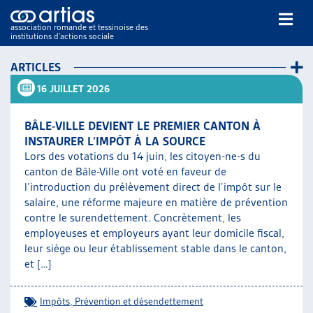
association romande et tessinoise des
institutions d’actions sociale
Rechercher
ARTICLES
16 JUILLET 2026
BÂLE-VILLE DEVIENT LE PREMIER CANTON À
INSTAURER L’IMPÔT À LA SOURCE
Lors des votations du 14 juin, les citoyen-ne-s du
canton de Bâle-Ville ont voté en faveur de
NOS PUBLICATIONS
l’introduction du prélèvement direct de l’impôt sur le
ARTICLES
salaire, une réforme majeure en matière de prévention
DOSSIERS DU MOIS
contre le surendettement. Concrètement, les
VEILLE
employeuses et employeurs ayant leur domicile fiscal,
leur siège ou leur établissement stable dans le canton,
RESSOURCES
et […]
THÉMATIQUES
GUIDE SOCIAL ROMAND
Impôts
,
Prévention et désendettement
AUTRES