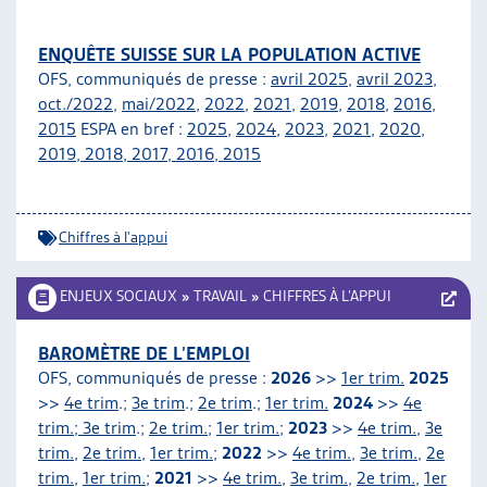
ENQUÊTE SUISSE SUR LA POPULATION ACTIVE
OFS, communiqués de presse :
avril 2025
,
avril 2023
,
oct./2022
,
mai/2022
,
2022
,
2021
,
2019
,
2018
,
2016
,
2015
ESPA en bref :
2025
,
2024
,
2023
,
2021
,
2020
,
2019
,
2018
,
2017
,
2016
,
2015
Chiffres à l'appui
ENJEUX SOCIAUX
»
TRAVAIL
»
CHIFFRES À L’APPUI
BAROMÈTRE DE L’EMPLOI
OFS, communiqués de presse :
2026
>>
1er trim.
2025
>>
4e trim
.;
3e trim
.;
2e trim
.;
1er trim.
2024
>>
4e
trim.; 3e trim
.;
2e trim.
;
1er trim.
;
2023
>>
4e trim.
,
3e
trim.
,
2e trim.
,
1er trim.
;
2022
>>
4e trim.
,
3e trim.
,
2e
trim.
,
1er trim.
;
2021
>>
4e trim.
,
3e trim.
,
2e trim.
,
1er