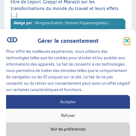
titre de Lepori, Greppi et Marazzi sur les
transformations du monde du travail et leurs effets
[...]
Rédigé par
: Morgane Kuehni | Romain Papaevanghelou |
Romain Descloux
Gérer le consentement
Téléchargement :
Dossier du mois complet
Pour offrir les meilleures expériences, nous utilisons des
technologies telles que les cookies pour stocker et/ou accéder aux
informations des appareils. Le fait de consentir à ces technologies
DOSSIER DU MOIS
• DÉCEMBRE 2025
nous permettra de traiter des données telles que le comportement
de navigation ou les ID uniques sur ce site. Le fait de ne pas
consentir ou de retirer son consentement peut avoir un effet négatif
LE LOGEMENT DE TRANSITION : UNE « CHAMBRE
sur certaines caractéristiques et fonctions.
À SOI » DANS LES INTERSTICES
Offrir aux personnes en situation de précarité
Accepter
résidentielle un refuge et une opportunité de
retrouver une stabilité : C’est la vocation des
Refuser
différents logements de [...]
Rédigé par
: Karine Clerc
Voir les préférences