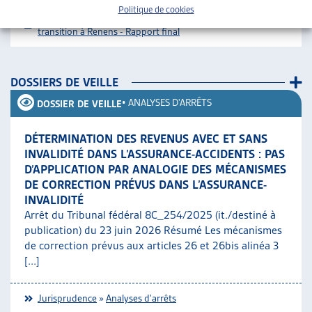
Politique de cookies
Téléchargement :
Dossier du mois complet
Logements de
transition à Renens - Rapport final
DOSSIERS DE VEILLE
•
ANALYSES D'ARRÊTS
DOSSIER DE VEILLE
DÉTERMINATION DES REVENUS AVEC ET SANS
INVALIDITÉ DANS L’ASSURANCE-ACCIDENTS : PAS
D’APPLICATION PAR ANALOGIE DES MÉCANISMES
DE CORRECTION PRÉVUS DANS L’ASSURANCE-
INVALIDITÉ
Arrêt du Tribunal fédéral 8C_254/2025 (it./destiné à
publication) du 23 juin 2026 Résumé Les mécanismes
de correction prévus aux articles 26 et 26bis alinéa 3
[...]
Jurisprudence
»
Analyses d'arrêts