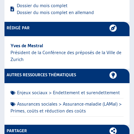
Dossier du mois complet
ARTIAS
Dossier du mois complet en allemand
L’ASSOCIATION
PROJETS ET ACTIVITÉS
RÉDIGÉ PAR
JOURNÉES D’AUTOMNE
Yves de Mestral
Président de la Conférence des préposés de la Ville de
Zurich
AUTRES RESSOURCES THÉMATIQUES
Enjeux sociaux > Endettement et surendettement
Assurances sociales > Assurance-maladie (LAMal) >
Primes, coûts et réduction des coûts
PARTAGER