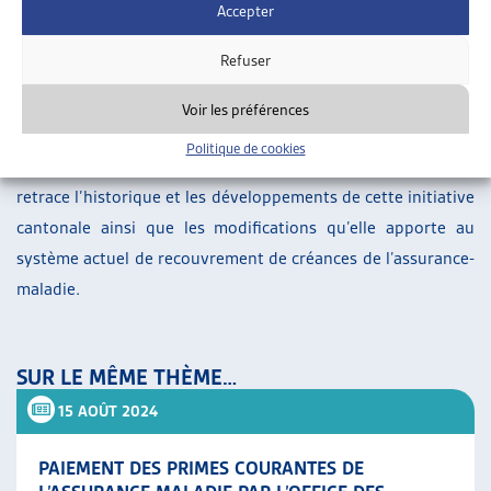
Accepter
Lors de la session de printemps 2022, le Parlement a
adopté l’initiative 16.312 du Canton de Thurgovie, qui
Refuser
apporte plusieurs modifications dans la gestion des primes
Voir les préférences
d’assurance-maladie impayées.
Politique de cookies
À cette occasion, nous avons publié un
dossier de veille
qui
retrace l’historique et les développements de cette initiative
cantonale ainsi que les modifications qu’elle apporte au
système actuel de recouvrement de créances de l’assurance-
maladie.
SUR LE MÊME THÈME…
15 AOÛT 2024
PAIEMENT DES PRIMES COURANTES DE