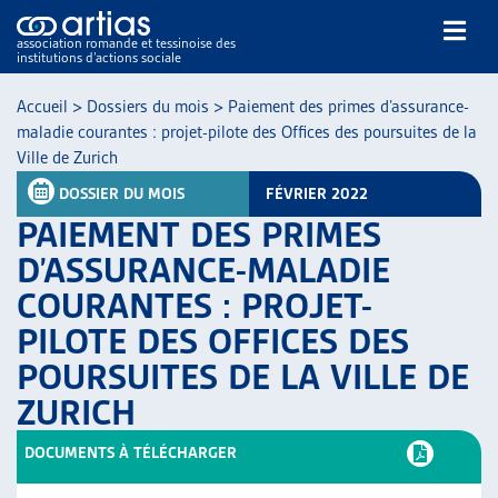
association romande et tessinoise des
institutions d’actions sociale
Rechercher
Accueil
>
Dossiers du mois
>
Paiement des primes d’assurance-
maladie courantes : projet-pilote des Offices des poursuites de la
Ville de Zurich
DOSSIER DU MOIS
FÉVRIER 2022
PAIEMENT DES PRIMES
D’ASSURANCE-MALADIE
NOS PUBLICATIONS
COURANTES : PROJET-
ARTICLES
PILOTE DES OFFICES DES
DOSSIERS DU MOIS
VEILLE
POURSUITES DE LA VILLE DE
RESSOURCES
ZURICH
THÉMATIQUES
DOCUMENTS À TÉLÉCHARGER
GUIDE SOCIAL ROMAND
AUTRES