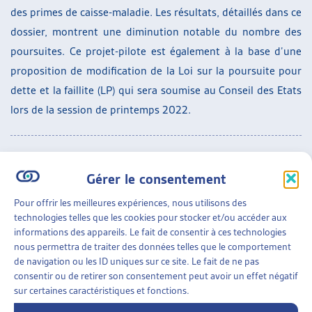
des primes de caisse-maladie. Les résultats, détaillés dans ce
dossier, montrent une diminution notable du nombre des
poursuites. Ce projet-pilote est également à la base d’une
proposition de modification de la Loi sur la poursuite pour
dette et la faillite (LP) qui sera soumise au Conseil des Etats
lors de la session de printemps 2022.
En complément au dossier du mois à proprement parler,
Gérer le consentement
nous publions également un document synthétique qui en
présente les idées forces sous forme de « faits et chiffres » :
Pour offrir les meilleures expériences, nous utilisons des
technologies telles que les cookies pour stocker et/ou accéder aux
résumé en français
informations des appareils. Le fait de consentir à ces technologies
nous permettra de traiter des données telles que le comportement
résumé en allemand
de navigation ou les ID uniques sur ce site. Le fait de ne pas
consentir ou de retirer son consentement peut avoir un effet négatif
sur certaines caractéristiques et fonctions.
Ajout, mars 2022 :