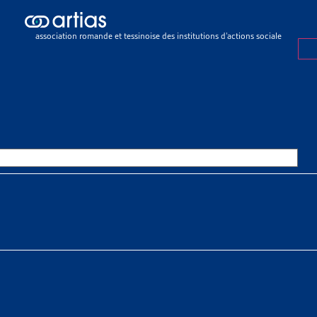
siers du mois
>
Paiement des primes d’assurance-maladie courantes : p
rich
association romande et tessinoise des institutions d’actions sociale
R DU MOIS
FÉVRIER 2022
MENT DES PRIMES D’ASSURANC
NTES : PROJET-PILOTE DES OF
UITES DE LA VILLE DE ZURICH
 À TÉLÉCHARGER
er du mois complet
er du mois complet en allemand
Mestral
 de la Conférence des préposés de la Ville de Zurich