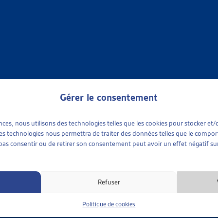
des poursuites de la Ville de Zurich ont voulu comprendre les ro
e thème des poursuites des primes de caisse-maladie. Les résulta
s poursuites. Ce projet-pilote est également à la base d’une pro
te (LP) qui sera soumise au Conseil des Etats lors de la session de 
nt au dossier du mois à proprement parler, nous publions ég
orme de « faits et chiffres » :
Gérer le consentement
 en français
ences, nous utilisons des technologies telles que les cookies pour stocker e
é en allemand
 ces technologies nous permettra de traiter des données telles que le compo
e pas consentir ou de retirer son consentement peut avoir un effet négatif sur
 2022 :
Refuser
session de printemps 2022, le Parlement a adopté l’initiat
ns dans la gestion des primes d’assurance-maladie impayées.
Politique de cookies
asion, nous avons publié un
dossier de veille
qui retrace l’histo