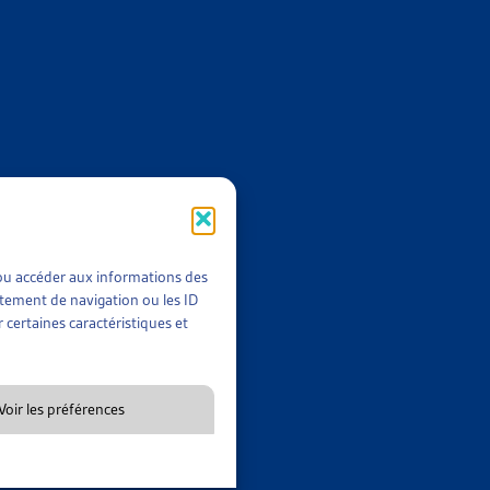
uages de ce dysfonctionnement et ont lancé, en 2019, un projet-
ts, détaillés dans ce dossier, montrent une diminution notable
position de modification de la Loi sur la poursuite pour dette
printemps 2022.
alement un document synthétique qui en présente les idées
t/ou accéder aux informations des
rtement de navigation ou les ID
 certaines caractéristiques et
Voir les préférences
ive 16.312 du Canton de Thurgovie, qui apporte plusieurs
rique et les développements de cette initiative cantonale ainsi