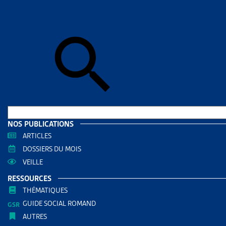
Accueil
>
Dos
la Ville de Zu
DOSSIE
PAIE
COURA
POURS
DOCUMENTS
NOS PUBLICATIONS
ARTICLES
Dossi
DOSSIERS DU MOIS
Dossi
VEILLE
RÉDIGÉ PAR
RESSOURCES
THÉMATIQUES
GUIDE SOCIAL ROMAND
Yves de 
AUTRES
Président