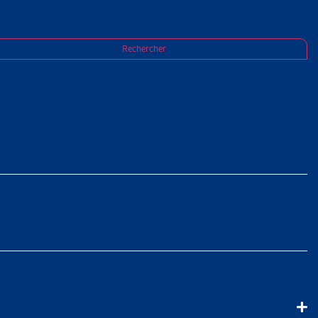
rojet-pilote des Offices des poursuites de
Rechercher
E-MALADIE
FICES DES