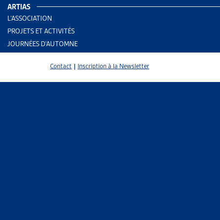
ARTIAS
AUTRES RE
L’ASSOCIATION
PROJETS ET ACTIVITÉS
JOURNÉES D’AUTOMNE
Enjeu
Assura
Contact
|
Inscription à la Newsletter
PARTAGER
Les créance
70% des déb
auraient les
minimum vit