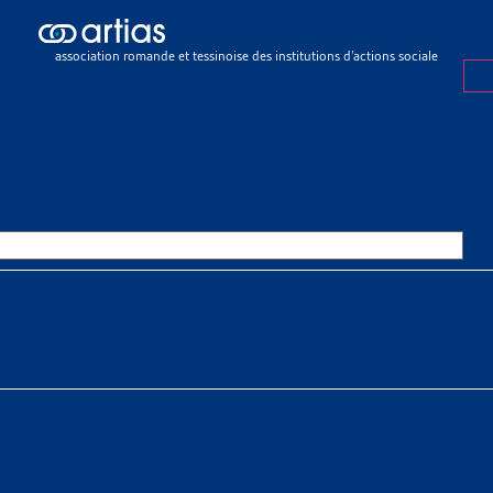
ch results
ch results
association romande et tessinoise des institutions d’actions sociale
e sociale
>
Rapports sociaux cantonaux
>
Berne
OURCES THÉMATIQUES
HE