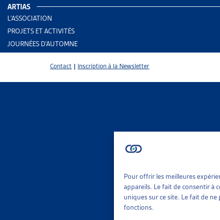
ARTIAS
L’ASSOCIATION
PROJETS ET ACTIVITÉS
JOURNÉES D’AUTOMNE
Contact
|
Inscription à la Newsletter
Pour offrir les meilleures expéri
2 results
Aid
appareils. Le fait de consentir à
Rap
uniques sur ce site. Le fait de n
fonctions.
Trier
Per
Le 