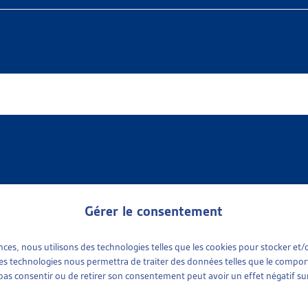
Gérer le consentement
ences, nous utilisons des technologies telles que les cookies pour stocker e
 available
e sociale
(1)
 ces technologies nous permettra de traiter des données telles que le compo
ports sociaux cantonaux
(1)
e pas consentir ou de retirer son consentement peut avoir un effet négatif sur
tinence
plus récent