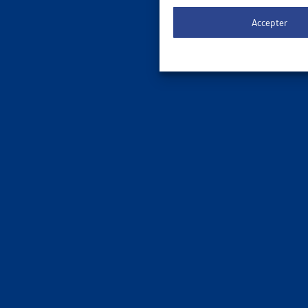
Le 
ORDRE DE
Accepter
3 results