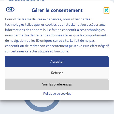
Maryse de Kaenel, dossier du mois, avril 2005
Gérer le consentement
Formation professionnelle
ARTIAS
Pour offrir les meilleures expériences, nous utilisons des
technologies telles que les cookies pour stocker et/ou accéder aux
informations des appareils. Le fait de consentir à ces technologies
PERSPECTIVES
»
TRAVAIL SOCIAL
»
FORMATION
nous permettra de traiter des données telles que le comportement
PROFESSIONNELLE
de navigation ou les ID uniques sur ce site. Le fait de ne pas
consentir ou de retirer son consentement peut avoir un effet négatif
RÉFÉRENTIEL DE COMPÉTENCE
sur certaines caractéristiques et fonctions.
nov. 2001
Accepter
Formation professionnelle
Refuser
Voir les préférences
Politique de cookies