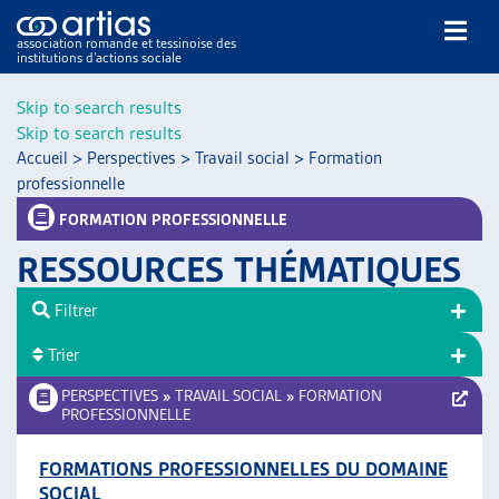
association romande et tessinoise des
institutions d’actions sociale
Rechercher
Skip to search results
Skip to search results
Accueil
>
Perspectives
>
Travail social
>
Formation
professionnelle
FORMATION PROFESSIONNELLE
RESSOURCES THÉMATIQUES
NOS PUBLICATIONS
ARTICLES
Filtrer
DOSSIERS DU MOIS
Trier
VEILLE
PERSPECTIVES
»
TRAVAIL SOCIAL
»
FORMATION
RESSOURCES
PROFESSIONNELLE
THÉMATIQUES
GUIDE SOCIAL ROMAND
FORMATIONS PROFESSIONNELLES DU DOMAINE
AUTRES
SOCIAL