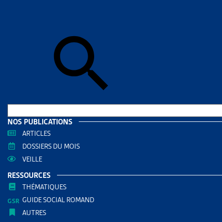
Skip to sear
Skip to sear
Accueil
>
Ins
RÉFLE
RESS
Filtrer
RECHERC
NOS PUBLICATIONS
ARTICLES
DOSSIERS DU MOIS
VEILLE
RESSOURCES
THÉMATIQUES
GUIDE SOCIAL ROMAND
AUTRES
THÈMES