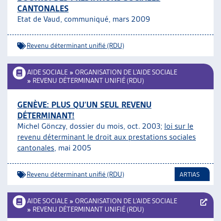
CANTONALES
ARTIAS
Etat de Vaud, communiqué, mars 2009
L’ASSOCIATION
PROJETS ET ACTIVITÉS
Revenu déterminant unifié (RDU)
JOURNÉES D’AUTOMNE
AIDE SOCIALE
»
ORGANISATION DE L’AIDE SOCIALE
»
REVENU DÉTERMINANT UNIFIÉ (RDU)
GENÈVE: PLUS QU’UN SEUL REVENU
DÉTERMINANT!
Michel Gönczy, dossier du mois, oct. 2003;
loi sur le
revenu déterminant le droit aux prestations sociales
cantonales
, mai 2005
Revenu déterminant unifié (RDU)
ARTIAS
AIDE SOCIALE
»
ORGANISATION DE L’AIDE SOCIALE
»
REVENU DÉTERMINANT UNIFIÉ (RDU)