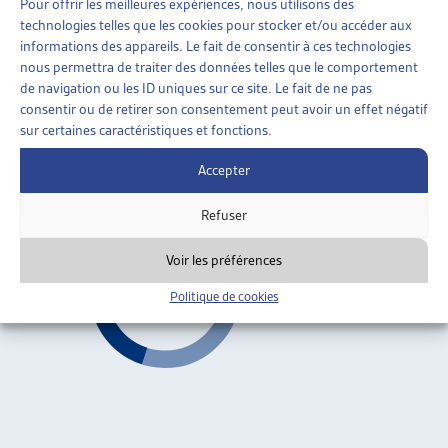
Pour offrir les meilleures expériences, nous utilisons des
AIDE SOCIALE
»
ORGANISATION DE L’AIDE SOCIALE
technologies telles que les cookies pour stocker et/ou accéder aux
»
REVENU DÉTERMINANT UNIFIÉ (RDU)
informations des appareils. Le fait de consentir à ces technologies
nous permettra de traiter des données telles que le comportement
LE PROJET « INTERVENTO SOCIALE »: COMMENT
de navigation ou les ID uniques sur ce site. Le fait de ne pas
LE TESSIN A RÉFORMÉ SON SYSTÈME DE
consentir ou de retirer son consentement peut avoir un effet négatif
PRESTATIONS SOCIALES
sur certaines caractéristiques et fonctions.
Sabina Beffa, dossier du mois, août 2003
Accepter
Revenu déterminant unifié (RDU)
ARTIAS
Refuser
Voir les préférences
Politique de cookies