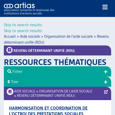
association romande et tessinoise des
institutions d’actions sociale
Rechercher
Skip to search results
Skip to search results
Accueil
>
Aide sociale
>
Organisation de l'aide sociale
>
Revenu
déterminant unifié (RDU)
REVENU DÉTERMINANT UNIFIÉ (RDU)
RESSOURCES THÉMATIQUES
NOS PUBLICATIONS
ARTICLES
Filtrer
DOSSIERS DU MOIS
Trier
VEILLE
AIDE SOCIALE
»
ORGANISATION DE L’AIDE SOCIALE
RESSOURCES
»
REVENU DÉTERMINANT UNIFIÉ (RDU)
THÉMATIQUES
GUIDE SOCIAL ROMAND
HARMONISATION ET COORDINATION DE
AUTRES
L’OCTROI DES PRESTATIONS SOCIALES