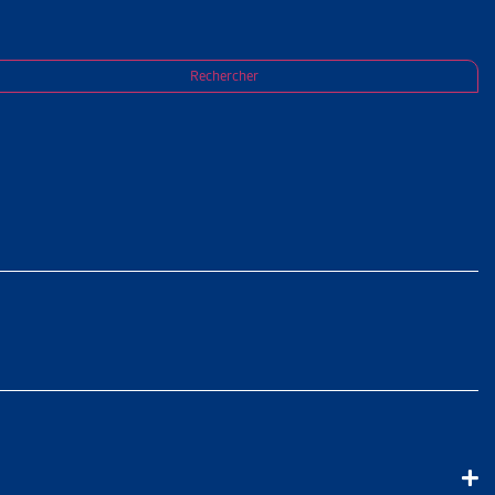
Rechercher