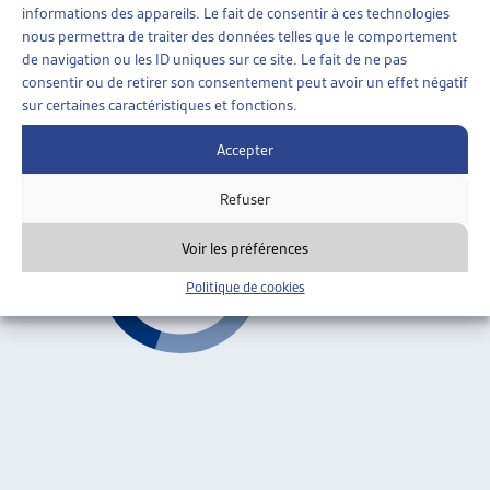
»
VAUD
informations des appareils. Le fait de consentir à ces technologies
nous permettra de traiter des données telles que le comportement
STRATÉGIE CANTONALE DE LUTTE CONTRE LA
de navigation ou les ID uniques sur ce site. Le fait de ne pas
PAUVRETÉ
consentir ou de retirer son consentement peut avoir un effet négatif
sur certaines caractéristiques et fonctions.
Canton de Vaud, conférence de presse, avril 2010
Accepter
Vaud
Refuser
Voir les préférences
Politique de cookies