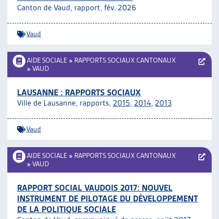
Canton de Vaud, rapport, fév. 2026
ARTIAS
L’ASSOCIATION
PROJETS ET ACTIVITÉS
Vaud
JOURNÉES D’AUTOMNE
AIDE SOCIALE
»
RAPPORTS SOCIAUX CANTONAUX
»
VAUD
LAUSANNE : RAPPORTS SOCIAUX
Ville de Lausanne, rapports,
2015
,
2014
,
2013
Vaud
AIDE SOCIALE
»
RAPPORTS SOCIAUX CANTONAUX
»
VAUD
RAPPORT SOCIAL VAUDOIS 2017: NOUVEL
INSTRUMENT DE PILOTAGE DU DÉVELOPPEMENT
DE LA POLITIQUE SOCIALE