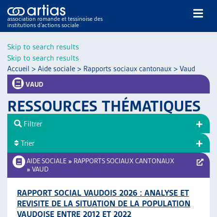
association romande et tessinoise des
institutions d’actions sociale
Rechercher
Skip to search results
Skip to search results
Accueil
>
Aide sociale
>
Rapports sociaux cantonaux
>
Vaud
VAUD
RESSOURCES THÉMATIQUES
NOS PUBLICATIONS
Filtrer
ARTICLES
Trier
DOSSIERS DU MOIS
VEILLE
AIDE SOCIALE
»
RAPPORTS SOCIAUX CANTONAUX
»
VAUD
RESSOURCES
THÉMATIQUES
RAPPORT SOCIAL VAUDOIS 2026 : ANALYSE ET
GUIDE SOCIAL ROMAND
REVISITE DE LA SITUATION DE LA POPULATION
AUTRES
VAUDOISE ENTRE 2012 ET 2022