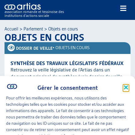
association romande et tessinoise des
institutions d’actions sociale
Rechercher
Accueil
>
Parlement
>
Objets en cours
OBJETS EN COURS
•
OBJETS EN COURS
DOSSIER DE VEILLE
SYNTHÈSE DES TRAVAUX LÉGISLATIFS FÉDÉRAUX
Retrouvez la veille législative de l’Artias dans un
NOS PUBLICATIONS
document principal de synthèse (voir dossier de veille
ARTICLES
complet ci-contre) qui comporte le résumé des objets
Gérer le consentement
traités [...]
DOSSIERS DU MOIS
Pour offrir les meilleures expériences, nous utilisons des
VEILLE
technologies telles que les cookies pour stocker et/ou accéder aux
Parlement
»
Objets en cours
RESSOURCES
informations des appareils. Le fait de consentir à ces technologies
THÉMATIQUES
nous permettra de traiter des données telles que le comportement
GUIDE SOCIAL ROMAND
de navigation ou les ID uniques sur ce site. Le fait de ne pas
consentir ou de retirer son consentement peut avoir un effet négatif
AUTRES