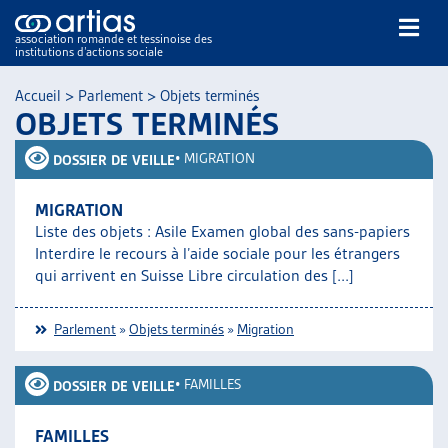
association romande et tessinoise des
institutions d’actions sociale
Rechercher
Accueil
>
Parlement
>
Objets terminés
OBJETS TERMINÉS
•
MIGRATION
DOSSIER DE VEILLE
MIGRATION
Liste des objets : Asile Examen global des sans-papiers
NOS PUBLICATIONS
Interdire le recours à l’aide sociale pour les étrangers
ARTICLES
qui arrivent en Suisse Libre circulation des [...]
DOSSIERS DU MOIS
VEILLE
Parlement
»
Objets terminés
»
Migration
RESSOURCES
THÉMATIQUES
•
FAMILLES
DOSSIER DE VEILLE
GUIDE SOCIAL ROMAND
AUTRES
FAMILLES