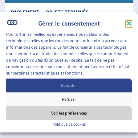
PARLEMENT – OBJETS TERMINÉS
Synthèse des travaux législatifs fédéraux La veille
Gérer le consentement
législative de l’Artias en un condensé des objets en
cours qui comporte le résumé des objets traités
Pour offrir les meilleures expériences, nous utilisons des
durant [...]
technologies telles que les cookies pour stocker et/ou accéder aux
informations des appareils. Le fait de consentir à ces technologies
nous permettra de traiter des données telles que le comportement
Parlement
»
Objets terminés
de navigation ou les ID uniques sur ce site. Le fait de ne pas
consentir ou de retirer son consentement peut avoir un effet négatif
sur certaines caractéristiques et fonctions.
Accepter
Refuser
Voir les préférences
Politique de cookies