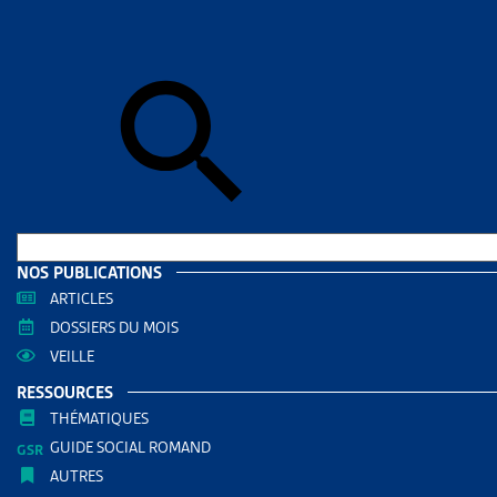
Accueil
>
Dos
DOSSIE
AIDE 
DOCUMENTS
Dossie
RÉDIGÉ PAR
NOS PUBLICATIONS
ARTICLES
DOSSIERS DU MOIS
Artias
VEILLE
AUTRES RE
RESSOURCES
THÉMATIQUES
GUIDE SOCIAL ROMAND
Aide s
AUTRES