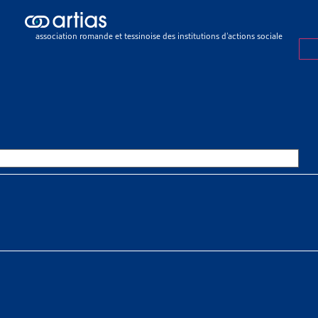
sier de veille
>
Aide sociale
association romande et tessinoise des institutions d’actions sociale
R DE VEILLE
7 OCTOBRE 2025
SOCIALE
 À TÉLÉCHARGER
r de veille complet
SSOURCES THÉMATIQUES
ociale