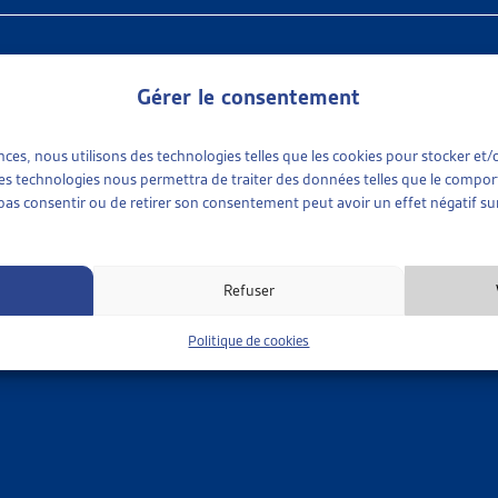
Gérer le consentement
ences, nous utilisons des technologies telles que les cookies pour stocker e
ez dans ce document les objets archivés de la Synthèse des travau
 ces technologies nous permettra de traiter des données telles que le compo
e pas consentir ou de retirer son consentement peut avoir un effet négatif sur
ets traités sur le thème « Aide sociale » :
uences des inégalités en Suisse
Refuser
 l’aide sociale
tion de l’aide sociale
Politique de cookies
ire le recours à l’aide sociale pour les étrangers qui arrivent en Su
 adultes à l’aide sociale
re relative à l’aide sociale
lisation facilitée pour les mineurs à l’aide sociale
eté