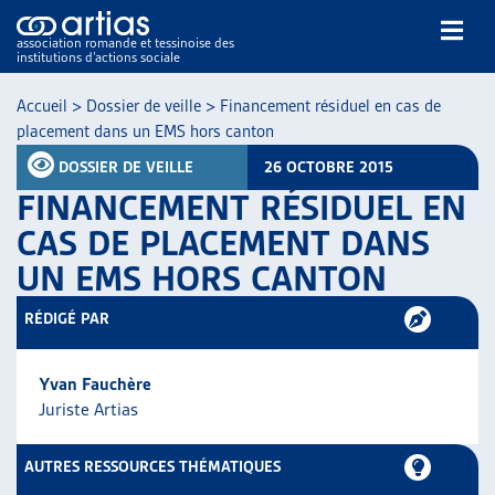
association romande et tessinoise des
institutions d’actions sociale
Rechercher
Accueil
>
Dossier de veille
>
Financement résiduel en cas de
placement dans un EMS hors canton
DOSSIER DE VEILLE
26 OCTOBRE 2015
FINANCEMENT RÉSIDUEL EN
CAS DE PLACEMENT DANS
UN EMS HORS CANTON
NOS PUBLICATIONS
ARTICLES
RÉDIGÉ PAR
DOSSIERS DU MOIS
VEILLE
Yvan Fauchère
RESSOURCES
Juriste Artias
THÉMATIQUES
GUIDE SOCIAL ROMAND
AUTRES RESSOURCES THÉMATIQUES
AUTRES