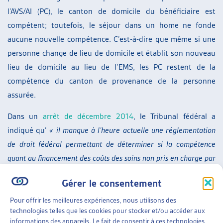
l’AVS/AI (PC), le canton de domicile du bénéficiaire est
compétent; toutefois, le séjour dans un home ne fonde
aucune nouvelle compétence. C’est-à-dire que même si une
personne change de lieu de domicile et établit son nouveau
lieu de domicile au lieu de l’EMS, les PC restent de la
compétence du canton de provenance de la personne
assurée.
Dans un
arrêt de décembre 2014
, le Tribunal fédéral a
indiqué qu’
« il manque à l’heure actuelle une réglementation
de droit fédéral permettant de déterminer si la compétence
quant au financement des coûts des soins non pris en charge par
les assurances sociales est indépendante de la question du
Gérer le consentement
domicile (à l’instar du droit applicable en matière de prestations
complémentaires et d’aide sociale) ou si l’entrée dans un home
Pour offrir les meilleures expériences, nous utilisons des
technologies telles que les cookies pour stocker et/ou accéder aux
ou dans un établissement médico-social (valant création d’un
informations des appareils. Le fait de consentir à ces technologies