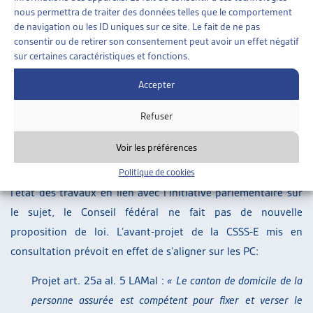
nouveau domicile) entraîne la compétence en matière de
nous permettra de traiter des données telles que le comportement
financement résiduel du canton où se situe l’établissement »
. Le
de navigation ou les ID uniques sur ce site. Le fait de ne pas
consentir ou de retirer son consentement peut avoir un effet négatif
Tribunal fédéral a alors indiqué que
« jusqu’à l’entrée en
sur certaines caractéristiques et fonctions.
vigueur d’une réglementation de droit fédéral, la compétence
en matière de financement résiduel dans les rapports
Accepter
intercantonaux se détermine selon le principe du domicile »
Refuser
(ATF 140 V 563)
.
Voir les préférences
Dans son rapport, le Conseil fédéral indique qu’une solution
analogue aux PC garantirait plus de clarté. Etant donné
Politique de cookies
l’état des travaux en lien avec l’initiative parlementaire sur
le sujet, le Conseil fédéral ne fait pas de nouvelle
proposition de loi. L’avant-projet de la CSSS-E mis en
consultation prévoit en effet de s’aligner sur les PC:
Projet art. 25a al. 5 LAMal :
« Le canton de domicile de la
personne assurée est compétent pour fixer et verser le