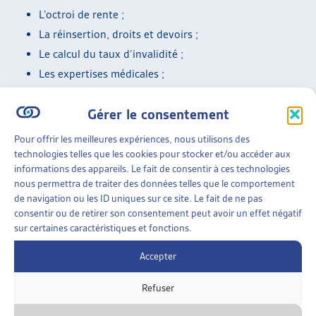
L’octroi de rente ;
La réinsertion, droits et devoirs ;
Le calcul du taux d’invalidité ;
Les expertises médicales ;
L’observation des assuré-es ;
Gérer le consentement
L’obtention illicite de prestations d’une assurance
sociale ou de l’aide sociale ;
Pour offrir les meilleures expériences, nous utilisons des
Divers
technologies telles que les cookies pour stocker et/ou accéder aux
informations des appareils. Le fait de consentir à ces technologies
Un premier document, qui concernait la jurisprudence du
nous permettra de traiter des données telles que le comportement
Tribunal fédéral de l’année 2019 en matière de droit des
de navigation ou les ID uniques sur ce site. Le fait de ne pas
étrangers a été publiée sur notre site en été 2020.
consentir ou de retirer son consentement peut avoir un effet négatif
sur certaines caractéristiques et fonctions.
Nous publierons prochainement une synthèse des arrêts
Accepter
choisis qui auront pour thème les autres assurances
sociales.
Refuser
SUR LE MÊME THÈME…