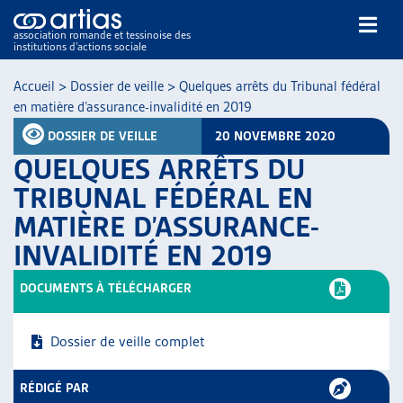
association romande et tessinoise des
institutions d’actions sociale
Rechercher
Accueil
>
Dossier de veille
>
Quelques arrêts du Tribunal fédéral
en matière d’assurance-invalidité en 2019
DOSSIER DE VEILLE
20 NOVEMBRE 2020
QUELQUES ARRÊTS DU
TRIBUNAL FÉDÉRAL EN
MATIÈRE D’ASSURANCE-
NOS PUBLICATIONS
INVALIDITÉ EN 2019
ARTICLES
DOSSIERS DU MOIS
DOCUMENTS À TÉLÉCHARGER
VEILLE
RESSOURCES
Dossier de veille complet
THÉMATIQUES
GUIDE SOCIAL ROMAND
RÉDIGÉ PAR
AUTRES