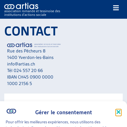
association romande et tessinoise des
institutions d’actions sociale
Rechercher
CONTACT
Rue des Pêcheurs 8
1400 Yverdon-les-Bains
info@artias.ch
Tél 024 557 20 66
NOS PUBLICATIONS
IBAN CH45 0900 0000
ARTICLES
1000 2156 5
DOSSIERS DU MOIS
VEILLE
RESSOURCES
NOUS CONTACTER
THÉMATIQUES
Gérer le consentement
A noter que nous ne répondons pas aux messages liés
GUIDE SOCIAL ROMAND
aux situations personnelles. Adressez-vous en priorité
Pour offrir les meilleures expériences, nous utilisons des
AUTRES
aux services concernés de votre canton.