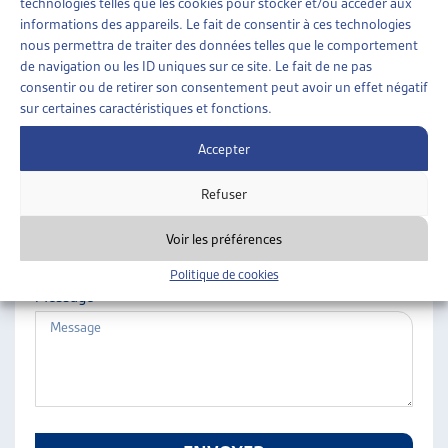
technologies telles que les cookies pour stocker et/ou accéder aux
ARTIAS
informations des appareils. Le fait de consentir à ces technologies
Nom
L’ASSOCIATION
nous permettra de traiter des données telles que le comportement
de navigation ou les ID uniques sur ce site. Le fait de ne pas
PROJETS ET ACTIVITÉS
consentir ou de retirer son consentement peut avoir un effet négatif
JOURNÉES D’AUTOMNE
sur certaines caractéristiques et fonctions.
Prénom
Accepter
Refuser
E-mail
Voir les préférences
Politique de cookies
Message