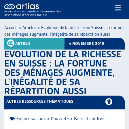
association romande et tessinoise des
institutions d’actions sociale
Rechercher
Accueil
>
Articles
>
Evolution de la richesse en Suisse : la fortune
des ménages augmente, l’inégalité de sa répartition aussi
ARTICLE
4 NOVEMBRE 2019
EVOLUTION DE LA RICHESSE
EN SUISSE : LA FORTUNE
DES MÉNAGES AUGMENTE,
NOS PUBLICATIONS
L’INÉGALITÉ DE SA
ARTICLES
DOSSIERS DU MOIS
RÉPARTITION AUSSI
VEILLE
AUTRES RESSOURCES THÉMATIQUES
RESSOURCES
THÉMATIQUES
GUIDE SOCIAL ROMAND
Enjeux sociaux > Pauvreté > Faits et chiffres
AUTRES