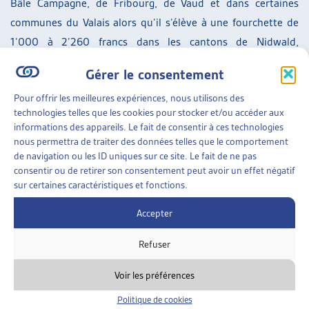
Bâle Campagne, de Fribourg, de Vaud et dans certaines
communes du Valais alors qu’il s’élève à une fourchette de
1’000 à 2’260 francs dans les cantons de Nidwald,
d’Obwald, de Zoug, de Schwyz, de Zurich et d’Uri,
Gérer le consentement
notamment.
Pour offrir les meilleures expériences, nous utilisons des
technologies telles que les cookies pour stocker et/ou accéder aux
informations des appareils. Le fait de consentir à ces technologies
[1]
Administration fédérale des contributions AFC :
nous permettra de traiter des données telles que le comportement
L’évolution de la richesse en Suisse de 2003 à 2015,
de navigation ou les ID uniques sur ce site. Le fait de ne pas
20.08.2019
(consulté le 04.11.2019)
consentir ou de retirer son consentement peut avoir un effet négatif
sur certaines caractéristiques et fonctions.
[2]
Selon le rapport de l’AFC, p.8s, elle a augmenté de 754
Accepter
milliards entre 2003 et 2015, en passant de 1’038 milliards
à 1’792 milliards de francs, avec de grandes disparités entre
Refuser
les cantons (Schwyz : +10,53% et Neuchâtel, +2,15%).
Voir les préférences
[3]
Il s’agit d’un coefficient qui est compris entre 0 et 1, 0
Politique de cookies
étant la distribution parfaitement égalitaire et 1 la