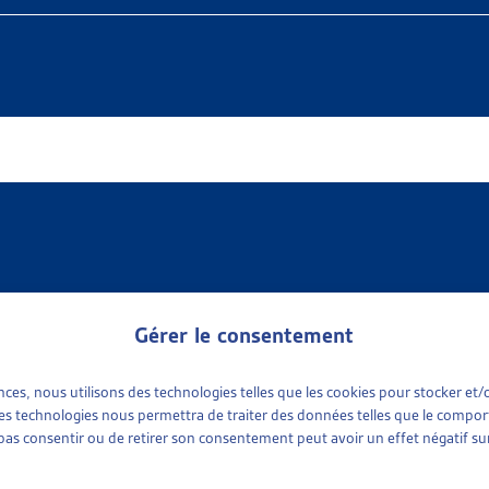
Gérer le consentement
ences, nous utilisons des technologies telles que les cookies pour stocker e
 available
e sociale
(1)
 ces technologies nous permettra de traiter des données telles que le compo
ports sociaux cantonaux
(1)
e pas consentir ou de retirer son consentement peut avoir un effet négatif sur
tinence
plus récent