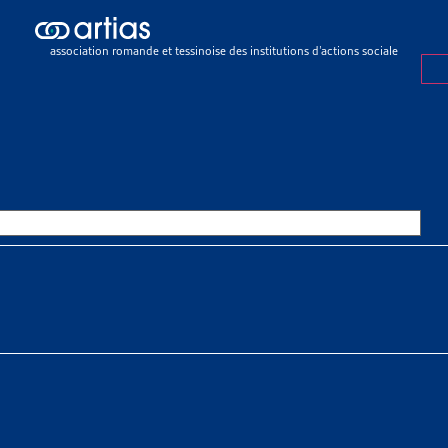
ch results
ch results
association romande et tessinoise des institutions d’actions sociale
e sociale
>
Rapports sociaux cantonaux
>
Berne
OURCES THÉMATIQUES
HE