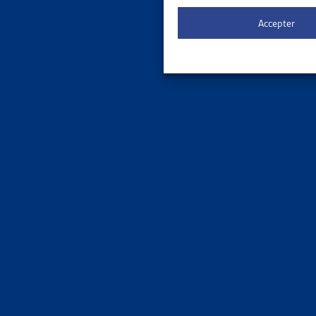
Le 
ORDRE DE
Accepter
3 results