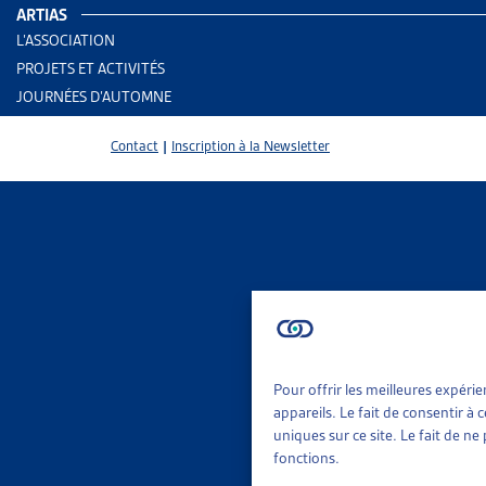
ARTIAS
L’ASSOCIATION
PROJETS ET ACTIVITÉS
JOURNÉES D’AUTOMNE
Contact
|
Inscription à la Newsletter
Pour offrir les meilleures expéri
2 results
Aid
appareils. Le fait de consentir à
Rap
uniques sur ce site. Le fait de n
fonctions.
Trier
Per
Le 