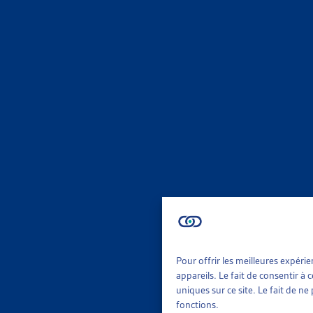
ENJEU
PLUS D’
OFS, com
Faits et
ENJEU
STOPPER
Dettes C
Faits et
ENJEU
Pour offrir les meilleures expéri
appareils. Le fait de consentir à
uniques sur ce site. Le fait de n
EN 2020
fonctions.
OFS, Reve