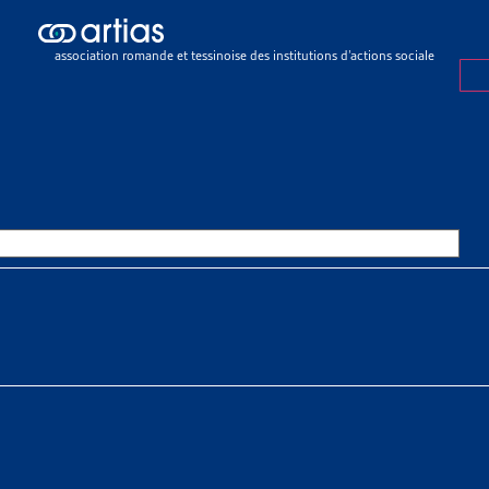
ch results
ch results
association romande et tessinoise des institutions d’actions sociale
eux sociaux
>
Endettement et surendettement
>
Faits et chiffres
ET CHIFFRES
OURCES THÉMATIQUES
HE