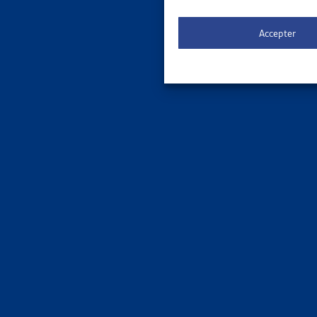
Faits et
Accepter
ENJEU
STATIST
Dettes Co
Faits et
ENJEU
REVENU
OFS, port
Faits et