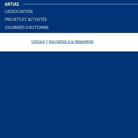
ARTIAS
L’ASSOCIATION
PROJETS ET ACTIVITÉS
JOURNÉES D’AUTOMNE
Contact
|
Inscription à la Newsletter
2 results
Enj
End
Trier
Per
Le 