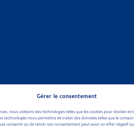
X SOCIAUX
»
ENDETTEMENT ET SURENDETTEMENT
»
FAITS ET CHIFFRES
UNE PERSONNE SUR HUIT VIVAIT DANS UN MÉNAGE AYANT
muniqué de presse, oct. 2024
 chiffres
X SOCIAUX
»
ENDETTEMENT ET SURENDETTEMENT
»
FAITS ET CHIFFRES
 À TEMPS LA SPIRALE DE L’ENDETTEMENT
onseils Suisse, communiqué de presse,
août 2023
; statistiques :
2
 chiffres
Gérer le consentement
X SOCIAUX
»
ENDETTEMENT ET SURENDETTEMENT
»
FAITS ET CHIFFRES
ences, nous utilisons des technologies telles que les cookies pour stocker e
 ces technologies nous permettra de traiter des données telles que le compo
e pas consentir ou de retirer son consentement peut avoir un effet négatif sur
, PRÈS D’UNE PERSONNE SUR SIX VIVAIT DANS UN MÉNAG
nus et conditions de vie 2020 (SILC), communiqué de presse, jui