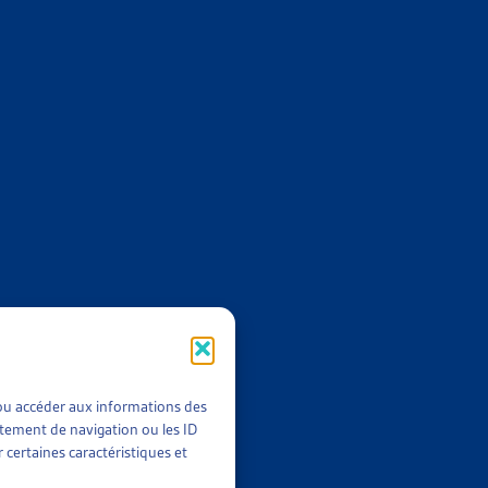
 AU MOINS UN ARRIÉRÉ DE PAIEMENT EN 2022
023
,
2022
t/ou accéder aux informations des
rtement de navigation ou les ID
 certaines caractéristiques et
E AYANT AU MOINS UN ARRIÉRÉ DE PAIEMENT
llet 2022