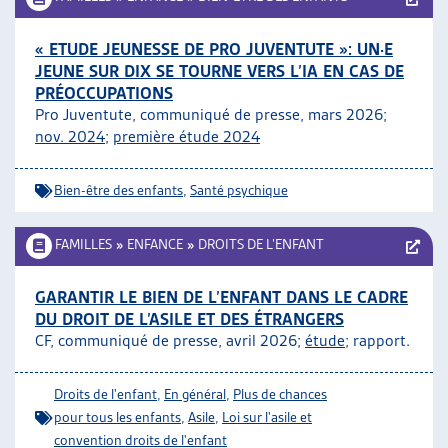
« ETUDE JEUNESSE DE PRO JUVENTUTE »: UN·E
JEUNE SUR DIX SE TOURNE VERS L’IA EN CAS DE
PRÉOCCUPATIONS
Pro Juventute, communiqué de presse, mars 2026;
nov. 2024
;
première étude 2024
Bien-être des enfants
,
Santé psychique
FAMILLES
»
ENFANCE
»
DROITS DE L’ENFANT
GARANTIR LE BIEN DE L’ENFANT DANS LE CADRE
DU DROIT DE L’ASILE ET DES ÉTRANGERS
CF, communiqué de presse, avril 2026;
étude
; rapport.
Droits de l'enfant
,
En général
,
Plus de chances
pour tous les enfants
,
Asile
,
Loi sur l'asile et
convention droits de l'enfant