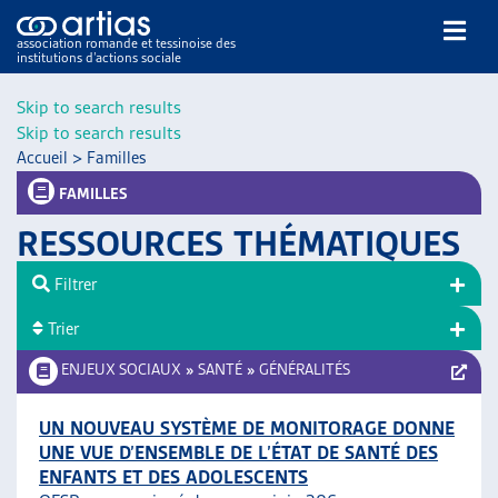
association romande et tessinoise des
institutions d’actions sociale
Rechercher
Skip to search results
Skip to search results
Accueil
>
Familles
FAMILLES
RESSOURCES THÉMATIQUES
NOS PUBLICATIONS
Filtrer
ARTICLES
Trier
DOSSIERS DU MOIS
VEILLE
ENJEUX SOCIAUX
»
SANTÉ
»
GÉNÉRALITÉS
RESSOURCES
THÉMATIQUES
UN NOUVEAU SYSTÈME DE MONITORAGE DONNE
UNE VUE D’ENSEMBLE DE L’ÉTAT DE SANTÉ DES
GUIDE SOCIAL ROMAND
ENFANTS ET DES ADOLESCENTS
AUTRES