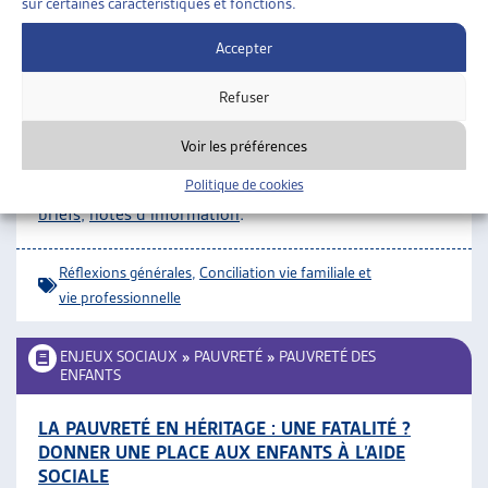
sur certaines caractéristiques et fonctions.
FAMILLES
»
POLITIQUE FAMILIALE
»
RÉFLEXIONS
Accepter
GÉNÉRALES
Refuser
FORUM QUESTIONS FAMILIALES
COFF, publications:
congé parental
;
accueil et
Voir les préférences
éducation
;
conciliation vie familiale et activité
Politique de cookies
professionnelle
;
divers
;
documents de position
;
policy
briefs
;
notes d’information
.
Réflexions générales
,
Conciliation vie familiale et
vie professionnelle
ENJEUX SOCIAUX
»
PAUVRETÉ
»
PAUVRETÉ DES
ENFANTS
LA PAUVRETÉ EN HÉRITAGE : UNE FATALITÉ ?
DONNER UNE PLACE AUX ENFANTS À L’AIDE
SOCIALE