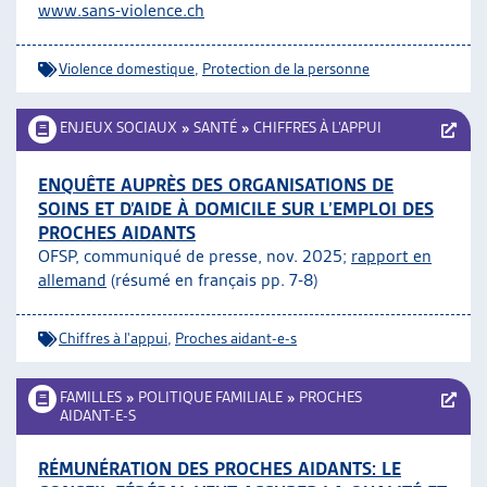
www.sans-violence.ch
Violence domestique
,
Protection de la personne
ENJEUX SOCIAUX
»
SANTÉ
»
CHIFFRES À L’APPUI
ENQUÊTE AUPRÈS DES ORGANISATIONS DE
SOINS ET D’AIDE À DOMICILE SUR L’EMPLOI DES
PROCHES AIDANTS
OFSP, communiqué de presse, nov. 2025;
rapport en
allemand
(résumé en français pp. 7-8)
Chiffres à l'appui
,
Proches aidant-e-s
FAMILLES
»
POLITIQUE FAMILIALE
»
PROCHES
AIDANT-E-S
RÉMUNÉRATION DES PROCHES AIDANTS: LE