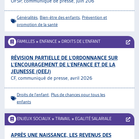
OFSP, communiqué de presse, juin 206
ARTIAS
L’ASSOCIATION
Généralités
,
Bien-être des enfants
,
Prévention et
PROJETS ET ACTIVITÉS
promotion de la santé
JOURNÉES D’AUTOMNE
FAMILLES
»
ENFANCE
»
DROITS DE L’ENFANT
RÉVISION PARTIELLE DE L’ORDONNANCE SUR
L’ENCOURAGEMENT DE L’ENFANCE ET DE LA
JEUNESSE (OEEJ)
CF, communiqué de presse, avril 2026
Droits de l'enfant
,
Plus de chances pour tous les
enfants
ENJEUX SOCIAUX
»
TRAVAIL
»
EGALITÉ SALARIALE
APRÈS UNE NAISSANCE, LES REVENUS DES