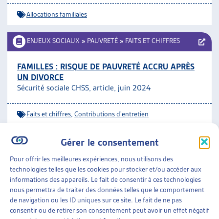
Allocations familiales
ENJEUX SOCIAUX
»
PAUVRETÉ
»
FAITS ET CHIFFRES
FAMILLES : RISQUE DE PAUVRETÉ ACCRU APRÈS
UN DIVORCE
Sécurité sociale CHSS, article, juin 2024
Faits et chiffres
,
Contributions d'entretien
Gérer le consentement
FAMILLES
»
ENFANCE
»
BIEN-ÊTRE DES ENFANTS
Pour offrir les meilleures expériences, nous utilisons des
PROMOUVOIR LA SANTÉ MENTALE DES ENFANTS
technologies telles que les cookies pour stocker et/ou accéder aux
ET DES JEUNES SUR LE LONG TERME
informations des appareils. Le fait de consentir à ces technologies
CFEJ, prise de position, mars 2024
nous permettra de traiter des données telles que le comportement
de navigation ou les ID uniques sur ce site. Le fait de ne pas
consentir ou de retirer son consentement peut avoir un effet négatif
Bien-être des enfants
,
Santé psychique