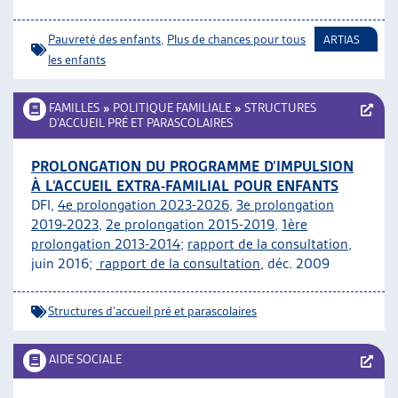
Pauvreté des enfants
,
Plus de chances pour tous
ARTIAS
les enfants
FAMILLES
»
POLITIQUE FAMILIALE
»
STRUCTURES
D’ACCUEIL PRÉ ET PARASCOLAIRES
PROLONGATION DU PROGRAMME D’IMPULSION
À L’ACCUEIL EXTRA-FAMILIAL POUR ENFANTS
DFI,
4e prolongation 2023-2026
,
3e prolongation
2019-2023
,
2e prolongation 2015-2019
,
1ère
prolongation 2013-2014
;
rapport de la consultation
,
juin 2016;
rapport de la consultation
, déc. 2009
Structures d'accueil pré et parascolaires
AIDE SOCIALE