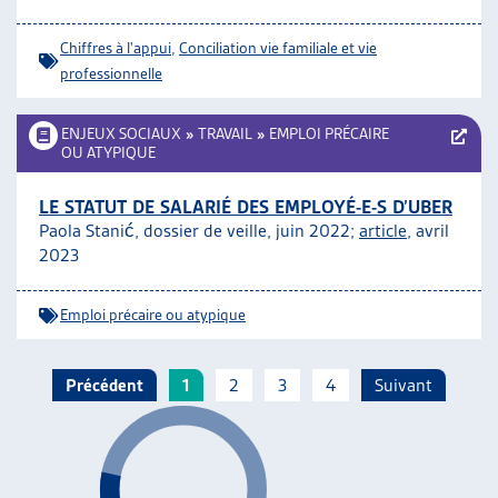
Chiffres à l'appui
,
Conciliation vie familiale et vie
professionnelle
ENJEUX SOCIAUX
»
TRAVAIL
»
EMPLOI PRÉCAIRE
OU ATYPIQUE
LE STATUT DE SALARIÉ DES EMPLOYÉ-E-S D’UBER
Paola Stanić, dossier de veille, juin 2022;
article
, avril
2023
Emploi précaire ou atypique
Précédent
1
2
3
4
Suivant