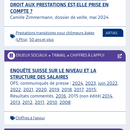
DROIT AUX PRESTATIONS EST-ELLE PRISE EN
COMPTE ?
Camille Zimmermann, dossier de veille, mai 2024
Prestations transitoires pour chômeurs âgées
ARTIAS
(LPtra)
,
50 ans et plus
ENJEUX SOCIAUX
»
TRAVAIL
»
CHIFFRES À L’APPUI
ENQUÊTE SUISSE SUR LE NIVEAU ET LA
STRUCTURE DES SALAIRES
OFS, communiqués de presse :
2024
,
2023
,
juin 2022
,
2022
,
2021
,
2020
,
2019
,
2018
,
2017
,
2015;
Résultats commentés,
2016
, 2015 (non édité)
2014
,
2013
,
2012,
2011
,
2010
,
2008
Chiffres à l'appui