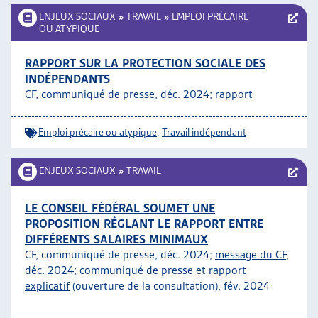
ENJEUX SOCIAUX
»
TRAVAIL
»
EMPLOI PRÉCAIRE
OU ATYPIQUE
RAPPORT SUR LA PROTECTION SOCIALE DES
INDÉPENDANTS
CF, communiqué de presse, déc. 2024;
rapport
Emploi précaire ou atypique
,
Travail indépendant
ENJEUX SOCIAUX
»
TRAVAIL
LE CONSEIL FÉDÉRAL SOUMET UNE
PROPOSITION RÉGLANT LE RAPPORT ENTRE
DIFFÉRENTS SALAIRES MINIMAUX
CF, communiqué de presse, déc. 2024;
message du CF,
déc. 2024;
communiqué de presse
et rapport
explicatif
(ouverture de la consultation), fév. 2024