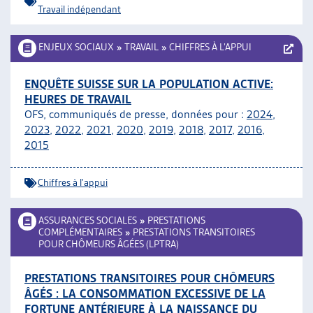
Travail indépendant
ENJEUX SOCIAUX
»
TRAVAIL
»
CHIFFRES À L’APPUI
ENQUÊTE SUISSE SUR LA POPULATION ACTIVE:
HEURES DE TRAVAIL
OFS, communiqués de presse, données pour :
2024
,
2023
,
2022
,
2021
,
2020
,
2019
,
2018
,
2017
,
2016
,
2015
Chiffres à l'appui
ASSURANCES SOCIALES
»
PRESTATIONS
COMPLÉMENTAIRES
»
PRESTATIONS TRANSITOIRES
POUR CHÔMEURS ÂGÉES (LPTRA)
PRESTATIONS TRANSITOIRES POUR CHÔMEURS
ÂGÉS : LA CONSOMMATION EXCESSIVE DE LA
FORTUNE ANTÉRIEURE À LA NAISSANCE DU