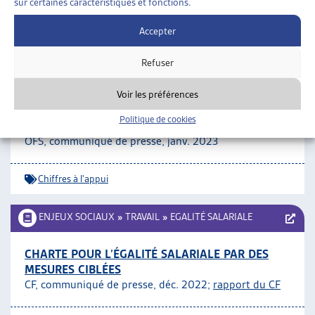
sur certaines caractéristiques et fonctions.
Travail indépendant
Accepter
ENJEUX SOCIAUX
»
TRAVAIL
»
CHIFFRES À L’APPUI
Refuser
L’ÉVOLUTION DU REVENU DES DIPLÔMÉS DE LA
Voir les préférences
FORMATION PROFESSIONNELLE SUPÉRIEURE,
Politique de cookies
2013-2021
OFS, communiqué de presse, janv. 2023
Chiffres à l'appui
ENJEUX SOCIAUX
»
TRAVAIL
»
EGALITÉ SALARIALE
CHARTE POUR L’ÉGALITÉ SALARIALE PAR DES
MESURES CIBLÉES
CF, communiqué de presse, déc. 2022;
rapport du CF