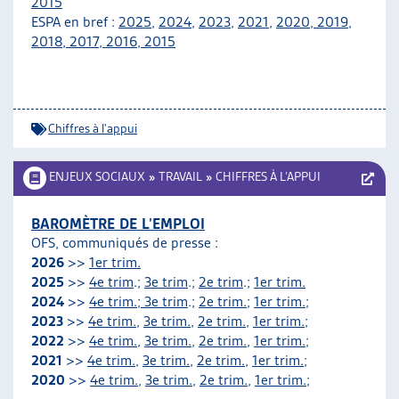
2015
ARTIAS
ESPA en bref :
2025
,
2024
,
2023
,
2021
,
2020
,
2019
,
L’ASSOCIATION
2018
,
2017
,
2016
,
2015
PROJETS ET ACTIVITÉS
JOURNÉES D’AUTOMNE
Chiffres à l'appui
ENJEUX SOCIAUX
»
TRAVAIL
»
CHIFFRES À L’APPUI
BAROMÈTRE DE L’EMPLOI
OFS, communiqués de presse :
2026
>>
1er trim.
2025
>>
4e trim
.;
3e trim
.;
2e trim
.;
1er trim.
2024
>>
4e trim.; 3e trim
.;
2e trim.
;
1er trim.
;
2023
>>
4e trim.
,
3e trim.
,
2e trim.
,
1er trim.
;
2022
>>
4e trim.
,
3e trim.
,
2e trim.
,
1er trim.
;
2021
>>
4e trim.
,
3e trim.
,
2e trim.
,
1er trim.
;
2020
>>
4e trim.
,
3e trim.
,
2e trim.
,
1er trim.
;