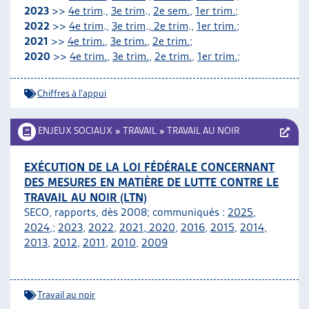
2023
>>
4e trim
.,
3e trim
.,
2e sem.
,
1er trim.;
2022
>>
4e trim
.,
3e trim
.,
2e trim
.,
1er trim.
;
2021
>>
4e trim.
,
3e trim.,
2e trim.
;
2020
>>
4e trim.
,
3e trim.
,
2e trim.
,
1er trim.
;
Chiffres à l'appui
ENJEUX SOCIAUX
»
TRAVAIL
»
TRAVAIL AU NOIR
EXÉCUTION DE LA LOI FÉDÉRALE CONCERNANT
DES MESURES EN MATIÈRE DE LUTTE CONTRE LE
TRAVAIL AU NOIR (LTN)
SECO, rapports, dès 2008; communiqués :
2025
,
2024
,;
2023
,
2022
,
2021
,
2020
,
2016
,
2015
,
2014
,
2013
,
2012
,
2011
,
2010
,
2009
Travail au noir