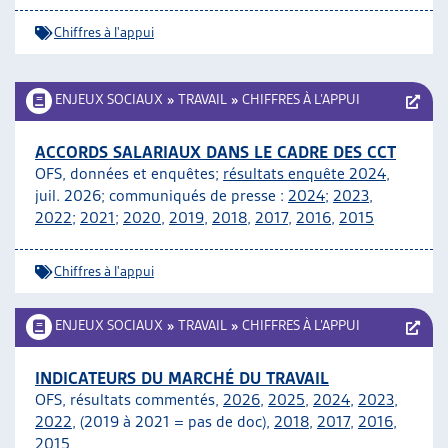
Chiffres à l'appui
ENJEUX SOCIAUX
»
TRAVAIL
»
CHIFFRES À L’APPUI
ACCORDS SALARIAUX DANS LE CADRE DES CCT
OFS, données et enquêtes;
résultats enquête 2024
,
juil. 2026; communiqués de presse :
2024
;
2023
,
2022
;
2021
;
2020
,
2019
,
2018
,
2017
,
2016
,
2015
Chiffres à l'appui
ENJEUX SOCIAUX
»
TRAVAIL
»
CHIFFRES À L’APPUI
INDICATEURS DU MARCHÉ DU TRAVAIL
OFS, résultats commentés,
2026
,
2025
,
2024
,
2023
,
2022
, (2019 à 2021 = pas de doc),
2018
,
2017
,
2016
,
2015