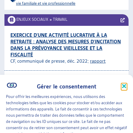
vie familiale et vie professionnelle
ENJEUX SOCIAUX
»
TRAVAIL
EXERCICE D’UNE ACTIVITÉ LUCRATIVE À LA
RETRAITE : ANALYSE DES MESURES D’INCITATION
DANS LA PRÉVOYANCE VIEILLESSE ET LA
FISCALITÉ
CF, communiqué de presse, déc. 2022;
rapport
Travail
,
Vieillissement de la population
Gérer le consentement
ENJEUX SOCIAUX
»
TRAVAIL
»
TRAVAIL
Pour offrir les meilleures expériences, nous utilisons des
INDÉPENDANT
technologies telles que les cookies pour stocker et/ou accéder aux
informations des appareils. Le fait de consentir à ces technologies
LES DÉBATS AUTOUR DE LA PROTECTION
nous permettra de traiter des données telles que le comportement
SOCIALE DES PERSONNES INDÉPENDANTES
de navigation ou les ID uniques sur ce site. Le fait de ne pas
Sécurité sociale CHSS, dossier, janv. 2023
consentir ou de retirer son consentement peut avoir un effet négatif