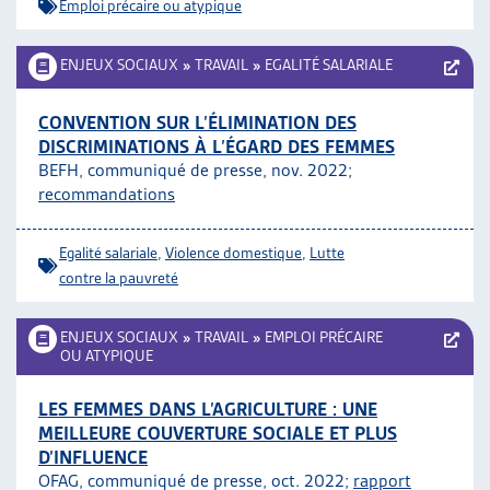
Emploi précaire ou atypique
ENJEUX SOCIAUX
»
TRAVAIL
»
EGALITÉ SALARIALE
CONVENTION SUR L’ÉLIMINATION DES
DISCRIMINATIONS À L’ÉGARD DES FEMMES
BEFH, communiqué de presse, nov. 2022;
recommandations
Egalité salariale
,
Violence domestique
,
Lutte
contre la pauvreté
ENJEUX SOCIAUX
»
TRAVAIL
»
EMPLOI PRÉCAIRE
OU ATYPIQUE
LES FEMMES DANS L’AGRICULTURE : UNE
MEILLEURE COUVERTURE SOCIALE ET PLUS
D’INFLUENCE
OFAG, communiqué de presse, oct. 2022;
rapport