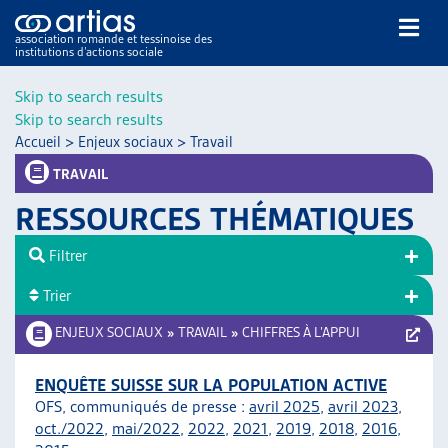
association romande et tessinoise des
institutions d’actions sociale
Rechercher
Skip to search results
Skip to search results
Accueil
>
Enjeux sociaux
>
Travail
TRAVAIL
RESSOURCES THÉMATIQUES
NOS PUBLICATIONS
Filtrer
ARTICLES
Trier
DOSSIERS DU MOIS
VEILLE
ENJEUX SOCIAUX
»
TRAVAIL
»
CHIFFRES À L’APPUI
RESSOURCES
THÉMATIQUES
ENQUÊTE SUISSE SUR LA POPULATION ACTIVE
OFS, communiqués de presse :
avril 2025
,
avril 2023
,
GUIDE SOCIAL ROMAND
oct./2022
,
mai/2022
,
2022
,
2021
,
2019
,
2018
,
2016
,
AUTRES