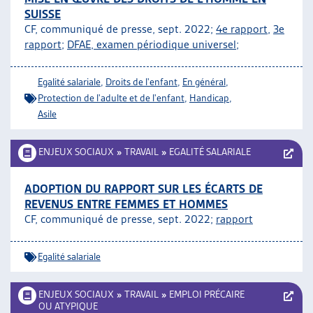
SUISSE
CF, communiqué de presse, sept. 2022;
4e rapport
,
3e
rapport
;
DFAE, examen périodique universel
;
Egalité salariale
,
Droits de l'enfant
,
En général
,
Protection de l'adulte et de l'enfant
,
Handicap
,
Asile
ENJEUX SOCIAUX
»
TRAVAIL
»
EGALITÉ SALARIALE
ADOPTION DU RAPPORT SUR LES ÉCARTS DE
REVENUS ENTRE FEMMES ET HOMMES
CF, communiqué de presse, sept. 2022;
rapport
Egalité salariale
ENJEUX SOCIAUX
»
TRAVAIL
»
EMPLOI PRÉCAIRE
OU ATYPIQUE