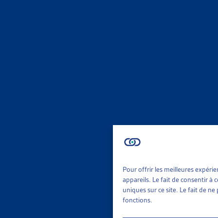
DOSSIE
AIDE SO
Vous trou
fédéraux. 
Parlem
DOSSIE
PARLEM
Synthèse 
objets en
Pour offrir les meilleures expéri
Parlem
appareils. Le fait de consentir à
uniques sur ce site. Le fait de n
fonctions.