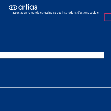
lement
>
Objets terminés
TS TERMINÉS
association romande et tessinoise des institutions d’actions sociale
•
MIGRATION
R DE VEILLE
ION
 objets : Asile Examen global des sans-papiers Interdire le recours 
trangers qui arrivent en Suisse Libre circulation des [...]
ent
»
Objets terminés
»
Migration
•
FAMILLES
R DE VEILLE
S
verez dans ce document les objets archivés de la Synthèse des tra
Liste des objets traités sur le thème « Famille » [...]
ent
»
Objets terminés
»
Familles