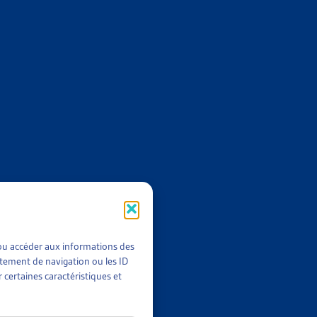
vaux législatifs
en un condensé des
t/ou accéder aux informations des
rtement de navigation ou les ID
 certaines caractéristiques et