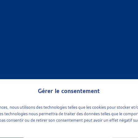
•
AIDE SOCIALE
R DE VEILLE
CIALE
verez dans ce document les objets archivés de la Synthèse des tra
Liste des objets traités sur le thème « Aide sociale [...]
ent
»
Objets terminés
»
Aide sociale
•
OBJETS TERMINÉS
R DE VEILLE
ENT – OBJETS TERMINÉS
des travaux législatifs fédéraux La veille législative de l’Artias 
Gérer le consentement
 cours qui comporte le résumé des objets traités durant [...]
ences, nous utilisons des technologies telles que les cookies pour stocker e
ent
»
Objets terminés
 ces technologies nous permettra de traiter des données telles que le compo
e pas consentir ou de retirer son consentement peut avoir un effet négatif sur