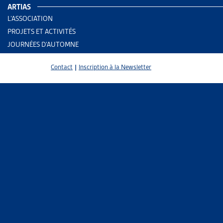
ARTIAS
L’ASSOCIATION
DOSSIE
PROJETS ET ACTIVITÉS
JOURNÉES D’AUTOMNE
AUTRES
Vous trou
Contact
|
Inscription à la Newsletter
fédéraux.
Parlem
DOSSIE
ASSURA
Vous trou
législatif
Parlem