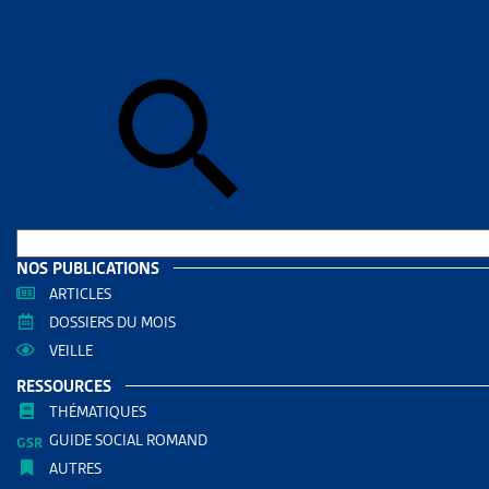
Accueil
>
Par
OBJE
DOSSIE
MIGRAT
Liste des
pour les é
Parlem
NOS PUBLICATIONS
ARTICLES
DOSSIE
DOSSIERS DU MOIS
VEILLE
FAMILLE
RESSOURCES
Vous trou
THÉMATIQUES
fédéraux. 
GUIDE SOCIAL ROMAND
AUTRES
Parlem