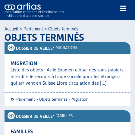
association romande et tessinoise des
institutions d’actions sociale
Rechercher
Accueil
>
Parlement
>
Objets terminés
OBJETS TERMINÉS
•
MIGRATION
DOSSIER DE VEILLE
MIGRATION
Liste des objets : Asile Examen global des sans-papiers
NOS PUBLICATIONS
Interdire le recours à l’aide sociale pour les étrangers
ARTICLES
qui arrivent en Suisse Libre circulation des [...]
DOSSIERS DU MOIS
VEILLE
Parlement
»
Objets terminés
»
Migration
RESSOURCES
THÉMATIQUES
•
FAMILLES
DOSSIER DE VEILLE
GUIDE SOCIAL ROMAND
AUTRES
FAMILLES