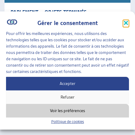
PARLEMENT – OBJETS TERMINÉS
Synthèse des travaux législatifs fédéraux La veille
Gérer le consentement
législative de l’Artias en un condensé des objets en
cours qui comporte le résumé des objets traités
Pour offrir les meilleures expériences, nous utilisons des
durant [...]
technologies telles que les cookies pour stocker et/ou accéder aux
informations des appareils. Le fait de consentir à ces technologies
nous permettra de traiter des données telles que le comportement
Parlement
»
Objets terminés
de navigation ou les ID uniques sur ce site. Le fait de ne pas
consentir ou de retirer son consentement peut avoir un effet négatif
sur certaines caractéristiques et fonctions.
Accepter
Refuser
Voir les préférences
Politique de cookies