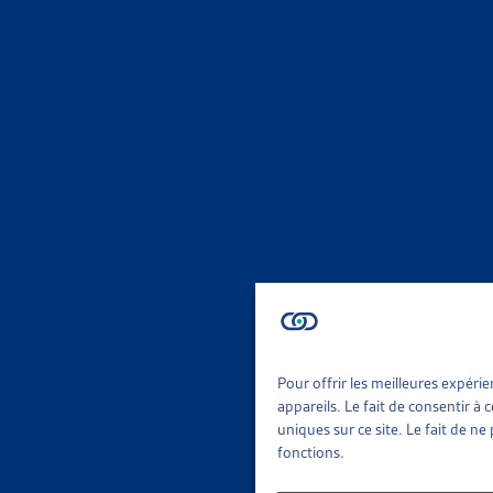
DOSSIE
AIDE SO
Vous trou
fédéraux. 
Parlem
DOSSIE
PARLEM
Synthèse 
objets en
Pour offrir les meilleures expéri
Parlem
appareils. Le fait de consentir à
uniques sur ce site. Le fait de n
fonctions.