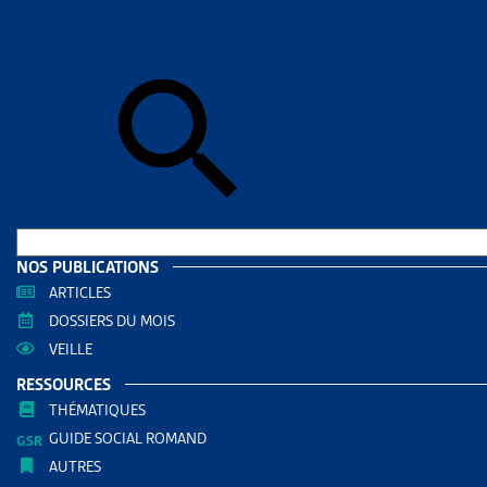
Accueil
>
Par
OBJE
DOSSIE
MIGRAT
Liste des
pour les é
Parlem
NOS PUBLICATIONS
ARTICLES
DOSSIE
DOSSIERS DU MOIS
VEILLE
FAMILLE
RESSOURCES
Vous trou
THÉMATIQUES
fédéraux. 
GUIDE SOCIAL ROMAND
AUTRES
Parlem