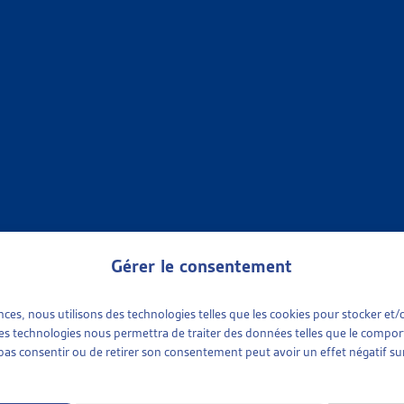
•
AIDE SOCIALE
R DE VEILLE
CIALE
verez dans ce document les objets archivés de la Synthèse des tra
Liste des objets traités sur le thème « Aide sociale [...]
ent
»
Objets terminés
»
Aide sociale
•
OBJETS TERMINÉS
R DE VEILLE
ENT – OBJETS TERMINÉS
des travaux législatifs fédéraux La veille législative de l’Artias 
Gérer le consentement
 cours qui comporte le résumé des objets traités durant [...]
ences, nous utilisons des technologies telles que les cookies pour stocker e
ent
»
Objets terminés
 ces technologies nous permettra de traiter des données telles que le compo
e pas consentir ou de retirer son consentement peut avoir un effet négatif sur