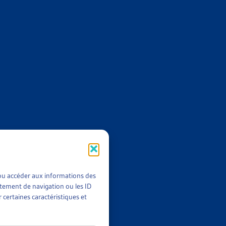
vaux législatifs
en un condensé des
t/ou accéder aux informations des
rtement de navigation ou les ID
 certaines caractéristiques et