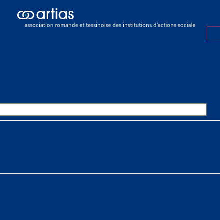
lement
>
Objets terminés
TS TERMINÉS
association romande et tessinoise des institutions d’actions sociale
•
MIGRATION
R DE VEILLE
ION
 objets : Asile Examen global des sans-papiers Interdire le recours 
trangers qui arrivent en Suisse Libre circulation des [...]
ent
»
Objets terminés
»
Migration
•
FAMILLES
R DE VEILLE
S
verez dans ce document les objets archivés de la Synthèse des tra
Liste des objets traités sur le thème « Famille » [...]
ent
»
Objets terminés
»
Familles