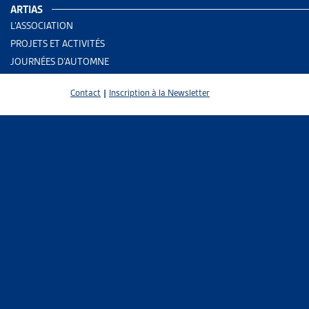
ARTIAS
L’ASSOCIATION
DOSSIE
PROJETS ET ACTIVITÉS
JOURNÉES D’AUTOMNE
AUTRES
Vous trou
Contact
|
Inscription à la Newsletter
fédéraux.
Parlem
DOSSIE
ASSURA
Vous trou
législatif
Parlem