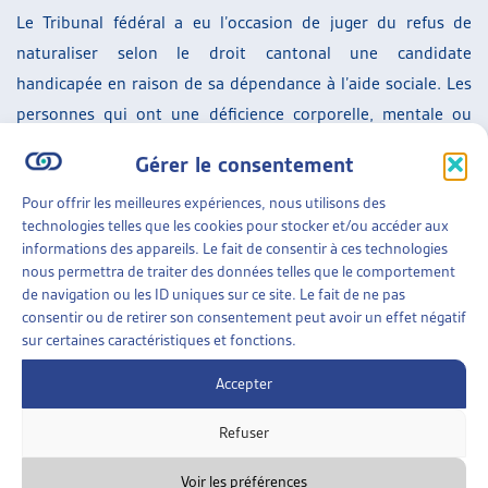
Le Tribunal fédéral a eu l’occasion de juger du refus de
naturaliser selon le droit cantonal une candidate
handicapée en raison de sa dépendance à l’aide sociale. Les
personnes qui ont une déficience corporelle, mentale ou
psychique sont un groupe protégé par l’art. 8 al. 2 Cst.
Gérer le consentement
L’exigence de l’indépendance financière touche de manière
Pour offrir les meilleures expériences, nous utilisons des
spécifique les personnes qui souffrent d’un tel handicap.
technologies telles que les cookies pour stocker et/ou accéder aux
Ainsi le Tribunal fédéral a jugé qu’une telle exigence
informations des appareils. Le fait de consentir à ces technologies
constitue une discrimination (indirecte) envers ces
nous permettra de traiter des données telles que le comportement
de navigation ou les ID uniques sur ce site. Le fait de ne pas
personnes et doit être justifiée par intérêt public
consentir ou de retirer son consentement peut avoir un effet négatif
prépondérant et respecter le principe de proportionnalité.
sur certaines caractéristiques et fonctions.
En l’espèce, la personne avait 22 ans, et habitait depuis 13
Accepter
ans en Suisse comme admise provisoire. Un futur permis de
séjour devait être considéré, où la commune devrait de
Refuser
toute façon prendre en charge financièrement cette
personne. Il n’y avait dès lors pas d’intérêt financier
Voir les préférences