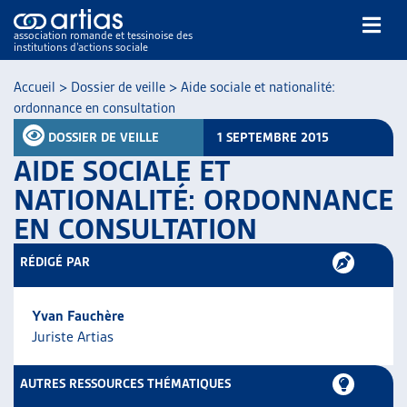
association romande et tessinoise des
institutions d’actions sociale
Rechercher
Accueil
>
Dossier de veille
>
Aide sociale et nationalité:
ordonnance en consultation
DOSSIER DE VEILLE
1 SEPTEMBRE 2015
AIDE SOCIALE ET
NATIONALITÉ: ORDONNANCE
EN CONSULTATION
NOS PUBLICATIONS
ARTICLES
RÉDIGÉ PAR
DOSSIERS DU MOIS
VEILLE
Yvan Fauchère
RESSOURCES
Juriste Artias
THÉMATIQUES
GUIDE SOCIAL ROMAND
AUTRES RESSOURCES THÉMATIQUES
AUTRES