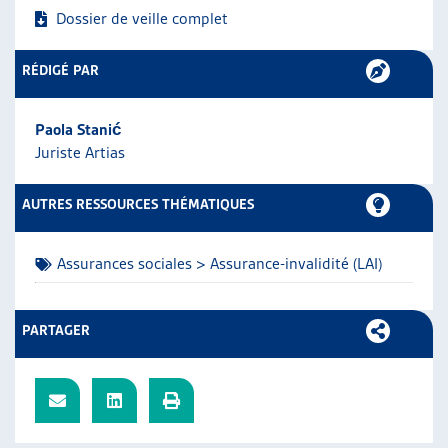
Dossier de veille complet
ARTIAS
L’ASSOCIATION
PROJETS ET ACTIVITÉS
RÉDIGÉ PAR
JOURNÉES D’AUTOMNE
Paola Stanić
Juriste Artias
AUTRES RESSOURCES THÉMATIQUES
Assurances sociales > Assurance-invalidité (LAI)
PARTAGER