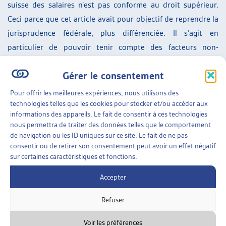
suisse des salaires n’est pas conforme au droit supérieur.
Ceci parce que cet article avait pour objectif de reprendre la
jurisprudence fédérale, plus différenciée. Il s’agit en
particulier de pouvoir tenir compte des facteurs non-
médicaux susceptibles d’entraîner une baisse de salaire,
Gérer le consentement
comme il en existe en l’espèce.
Pour offrir les meilleures expériences, nous utilisons des
L’Office fédéral des assurances sociales, qui avait recouru
technologies telles que les cookies pour stocker et/ou accéder aux
contre un arrêt cantonal procédant à une telle évaluation, a
informations des appareils. Le fait de consentir à ces technologies
été débouté.
nous permettra de traiter des données telles que le comportement
de navigation ou les ID uniques sur ce site. Le fait de ne pas
Le jugement du Tribunal fédéral porte sur la version du RAI
consentir ou de retirer son consentement peut avoir un effet négatif
sur certaines caractéristiques et fonctions.
en vigueur jusqu’au 31 décembre 2023. Les répercussions de
cette jurisprudence sur la teneur actuelle de l’article 26bis
Accepter
RAI ne sont pas abordées par la Cour.
Refuser
SUR LE MÊME THÈME…
Voir les préférences
3 SEPTEMBRE 2024