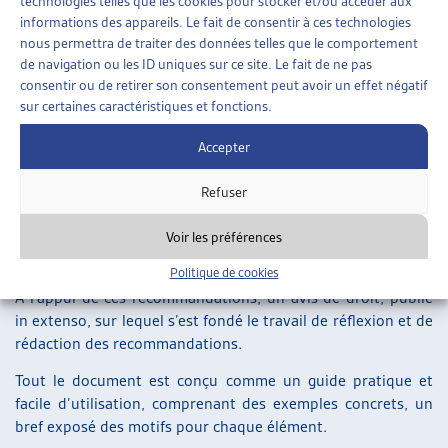
technologies telles que les cookies pour stocker et/ou accéder aux
son domaine de compétence ;
informations des appareils. Le fait de consentir à ces technologies
la proportionnalité des procédures engagées (éviter la
nous permettra de traiter des données telles que le comportement
bureaucratie et le formalisme excessif, admettre des
de navigation ou les ID uniques sur ce site. Le fait de ne pas
exceptions).
consentir ou de retirer son consentement peut avoir un effet négatif
Les recommandations publiées ici sont le fruit d’un travail
sur certaines caractéristiques et fonctions.
de groupe de longue haleine, rendu possible grâce aux
membres de l’Artias qui s’y sont investis et y ont apporté
Accepter
leurs compétences et leurs expériences pratiques de
mandants et de mandataires. C’est là une des forces de
Refuser
l’Artias, que d’être une plateforme neutre et sans biais
contractuels, d’échanges constructifs entre services privés
Voir les préférences
et publics sur des sujets d’intérêt général.
Politique de cookies
A l’appui de ces recommandations, un avis de droit, publié
in extenso, sur lequel s’est fondé le travail de réflexion et de
rédaction des recommandations.
Tout le document est conçu comme un guide pratique et
facile d’utilisation, comprenant des exemples concrets, un
bref exposé des motifs pour chaque élément.