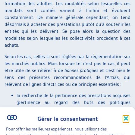
formation des adultes. Les modalités selon lesquelles ces
ARTIAS
mandats sont confiés varient à l’infini et évoluent
L’ASSOCIATION
constamment. De manière générale cependant, on tend
PROJETS ET ACTIVITÉS
désormais à acheter des prestations plutôt qu’à soutenir les
JOURNÉES D’AUTOMNE
entités qui les délivrent. Se pose alors la question des
modalités selon lesquelles les collectivités procèdent à ces
achats.
Selon les cas, celles-ci sont réglées par la règlementation sur
les marchés publics. Mais lorsque tel n’est pas le cas, il peut
être utile de se référer à de
bonnes pratiques
et c’est bien le
sens des présentes recommandations de l’Artias, qui
relèvent de lignes directrices ou de principes essentiels :
la recherche de la pertinence des prestations acquises
(pertinence au regard des buts des politiques
publiques dont elles relèvent) ;
la transparence et l’équité dans l’adjudication des
Gérer le consentement
mandats ;
Pour offrir les meilleures expériences, nous utilisons des
la pleine responsabilité de chacune des parties dans