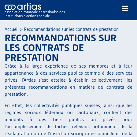
association romande et tessinoise des
institutions d’actions sociale
Rechercher
Accueil
>
Recommandations sur les contrats de prestation
RECOMMANDATIONS SUR
LES CONTRATS DE
PRESTATION
Grâce à la large expérience de ses membres et à leur
appartenance à des services publics comme à des services
NOS PUBLICATIONS
privés, l’Artias s’est attelée à établir, collectivement, les
ARTICLES
présentes recommandations en matière de contrats de
DOSSIERS DU MOIS
prestation.
VEILLE
En effet, les collectivités publiques suisses, ainsi que les
RESSOURCES
régimes sociaux fédéraux ou cantonaux, confient des
THÉMATIQUES
mandats à des tiers publics ou privés pour
GUIDE SOCIAL ROMAND
l’accomplissement de tâches relevant notamment de la
AUTRES
réadaptation ou de l’insertion socioprofessionnelle et de la