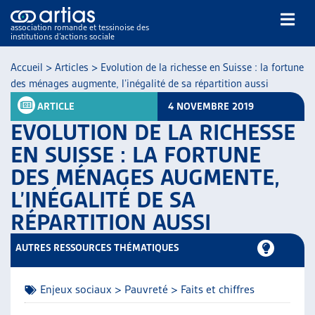
association romande et tessinoise des
institutions d’actions sociale
Rechercher
Accueil
>
Articles
>
Evolution de la richesse en Suisse : la fortune
des ménages augmente, l’inégalité de sa répartition aussi
ARTICLE
4 NOVEMBRE 2019
EVOLUTION DE LA RICHESSE
EN SUISSE : LA FORTUNE
DES MÉNAGES AUGMENTE,
NOS PUBLICATIONS
L’INÉGALITÉ DE SA
ARTICLES
DOSSIERS DU MOIS
RÉPARTITION AUSSI
VEILLE
AUTRES RESSOURCES THÉMATIQUES
RESSOURCES
THÉMATIQUES
GUIDE SOCIAL ROMAND
Enjeux sociaux > Pauvreté > Faits et chiffres
AUTRES