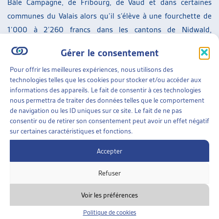
Bâle Campagne, de Fribourg, de Vaud et dans certaines
communes du Valais alors qu’il s’élève à une fourchette de
1’000 à 2’260 francs dans les cantons de Nidwald,
d’Obwald, de Zoug, de Schwyz, de Zurich et d’Uri,
Gérer le consentement
notamment.
Pour offrir les meilleures expériences, nous utilisons des
technologies telles que les cookies pour stocker et/ou accéder aux
informations des appareils. Le fait de consentir à ces technologies
[1]
Administration fédérale des contributions AFC :
nous permettra de traiter des données telles que le comportement
L’évolution de la richesse en Suisse de 2003 à 2015,
de navigation ou les ID uniques sur ce site. Le fait de ne pas
20.08.2019
(consulté le 04.11.2019)
consentir ou de retirer son consentement peut avoir un effet négatif
sur certaines caractéristiques et fonctions.
[2]
Selon le rapport de l’AFC, p.8s, elle a augmenté de 754
Accepter
milliards entre 2003 et 2015, en passant de 1’038 milliards
à 1’792 milliards de francs, avec de grandes disparités entre
Refuser
les cantons (Schwyz : +10,53% et Neuchâtel, +2,15%).
Voir les préférences
[3]
Il s’agit d’un coefficient qui est compris entre 0 et 1, 0
Politique de cookies
étant la distribution parfaitement égalitaire et 1 la