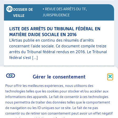
•
REVUE DES ARRÊTS DU TF
,
DOSSIER DE
JURISPRUDENCE
VEILLE
LISTE DES ARRÊTS DU TRIBUNAL FÉDÉRAL EN
MATIÈRE D’AIDE SOCIALE EN 2016
L’Artias publie en continu des résumés d’arrêts
concernant l’aide sociale. Ce document compile treize
arrêts du Tribunal fédéral rendus en 2016. Le Tribunal
fédéral s’est [...]
Jurisprudence
Gérer le consentement
Pour offrir les meilleures expériences, nous utilisons des
•
REVUE DES ARRÊTS DU TF
DOSSIER DE VEILLE
technologies telles que les cookies pour stocker et/ou accéder aux
informations des appareils. Le fait de consentir à ces technologies
LISTE DES ARRÊTS DU TRIBUNAL FÉDÉRAL EN
nous permettra de traiter des données telles que le comportement
MATIÈRE D’AIDE SOCIALE EN 2015
de navigation ou les ID uniques sur ce site. Le fait de ne pas
L’Artias publie en continu des résumés d’arrêts
consentir ou de retirer son consentement peut avoir un effet négatif
concernant l’aide sociale. Ce document compile vingt-