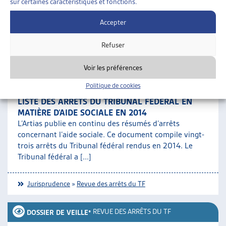
sur certaines caractéristiques et fonctions.
et-un arrêts du Tribunal fédéral rendus en 2017. Parmi
ces jugements, 4 [...]
Accepter
Refuser
Jurisprudence
»
Revue des arrêts du TF
Voir les préférences
•
REVUE DES ARRÊTS DU TF
DOSSIER DE VEILLE
Politique de cookies
LISTE DES ARRÊTS DU TRIBUNAL FÉDÉRAL EN
MATIÈRE D’AIDE SOCIALE EN 2014
L’Artias publie en continu des résumés d’arrêts
concernant l’aide sociale. Ce document compile vingt-
trois arrêts du Tribunal fédéral rendus en 2014. Le
Tribunal fédéral a [...]
Jurisprudence
»
Revue des arrêts du TF
•
REVUE DES ARRÊTS DU TF
DOSSIER DE VEILLE