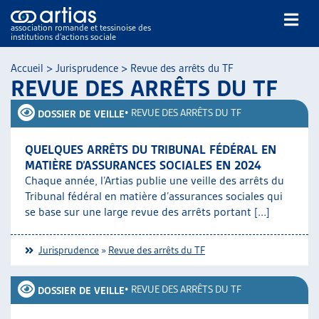
association romande et tessinoise des
institutions d’actions sociale
Rechercher
Accueil
>
Jurisprudence
>
Revue des arrêts du TF
REVUE DES ARRÊTS DU TF
•
REVUE DES ARRÊTS DU TF
DOSSIER DE VEILLE
QUELQUES ARRÊTS DU TRIBUNAL FÉDÉRAL EN
MATIÈRE D’ASSURANCES SOCIALES EN 2024
NOS PUBLICATIONS
Chaque année, l’Artias publie une veille des arrêts du
ARTICLES
Tribunal fédéral en matière d’assurances sociales qui
se base sur une large revue des arrêts portant [...]
DOSSIERS DU MOIS
VEILLE
Jurisprudence
»
Revue des arrêts du TF
RESSOURCES
THÉMATIQUES
•
REVUE DES ARRÊTS DU TF
GUIDE SOCIAL ROMAND
DOSSIER DE VEILLE
AUTRES