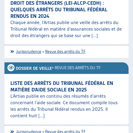
DROIT DES ÉTRANGERS (LEI-ALCP-CEDH) :
ARTIAS
QUELQUES ARRÊTS DU TRIBUNAL FÉDÉRAL
L’ASSOCIATION
RENDUS EN 2024
PROJETS ET ACTIVITÉS
Chaque année, l’Artias publie une veille des arrêts du
JOURNÉES D’AUTOMNE
Tribunal fédéral en matière d’assurances sociales et de
droit des étrangers qui se base sur une [...]
Jurisprudence
»
Revue des arrêts du TF
•
REVUE DES ARRÊTS DU TF
DOSSIER DE VEILLE
LISTE DES ARRÊTS DU TRIBUNAL FÉDÉRAL EN
MATIÈRE D’AIDE SOCIALE EN 2025
L’Artias publie en continu des résumés d’arrêts
concernant l’aide sociale. Ce document compile tous
les arrêts du Tribunal fédéral rendus en 2025. Il
contient huit [...]
Jurisprudence
»
Revue des arrêts du TF